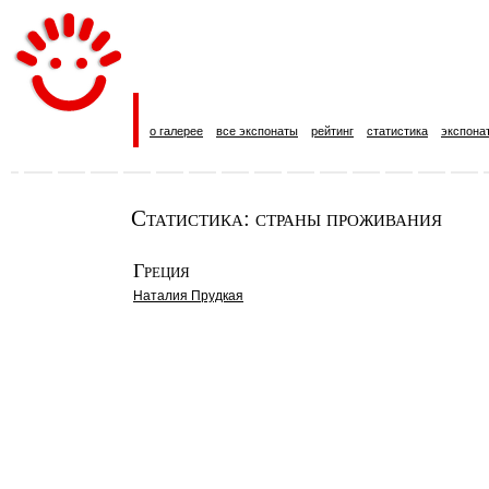
о галерее
все экспонаты
рейтинг
статистика
экспона
Статистика: страны проживания
Греция
Наталия Прудкая