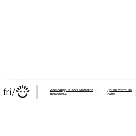
Александр «САМ» Малюков
Денис Усатенко
поддержка
идея