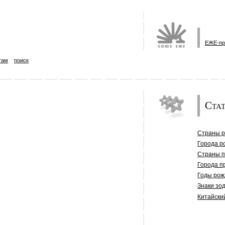
ЕЖЕ-пр
там
поиск
Стат
Страны 
Города р
Страны 
Города п
Годы рож
Знаки зо
Китайски