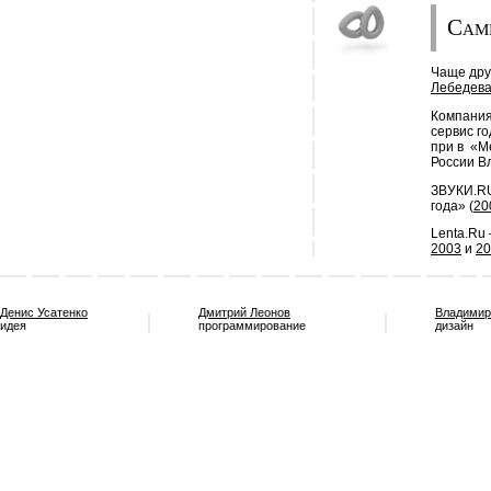
Сам
Чаще дру
Лебедев
Компания
сервис го
при в «М
России В
ЗВУКИ.RU
года» (
20
Lenta.Ru
2003
и
20
Денис Усатенко
Дмитрий Леонов
Владимир
идея
программирование
дизайн