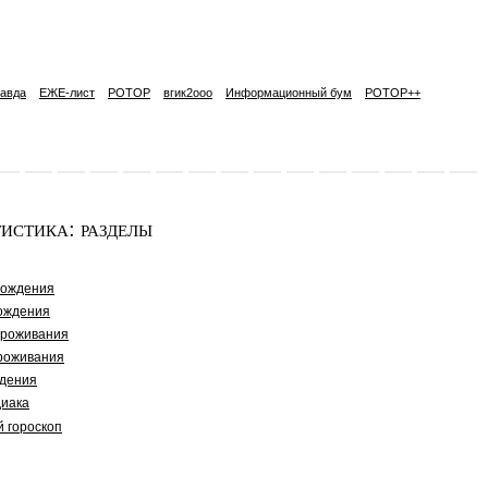
авда
ЕЖЕ-лист
РОТОР
вгик2ooo
Информационный бум
РОТОР++
истика: разделы
рождения
ождения
проживания
роживания
дения
диака
й гороскоп