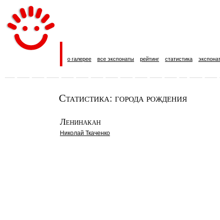
о галерее
все экспонаты
рейтинг
статистика
экспона
Статистика: города рождения
Ленинакан
Николай Ткаченко