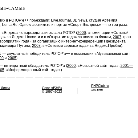
ые-самые
гих в
РОТОР’e++
побеждали: LiveJournal, 3DNews, студия
Артемия
а
, Lenta.Ru, Одноклассники.ru и портал
«Спорт-Экспресс»
— по три раза.
 «Яндекс» четырежды выигрывала РОТОР (
2006
: в номинации «Сетевой
да» за Яндекс.Новости и в «Открытие года» за поиск по блогам;
2007
: гран-
ероприятии года» за организацию интернет-конференции Президента
ладимира Путина;
2008
: в «Сетевом сервисе года» за Яндекс.Пробки).
 — двукратный победитель РОТОР’a++ в номинации «Музыкальный сайт
00
и
2005
).
 — пятикратный обладатель РОТОР’a (
2000
: «Новостной сайт года»;
2001—
05
: «Информационный сайт года»).
PHPClub.ru
 Липка
Союз «ЕЖЕ»
хостинг
© 1997–2023