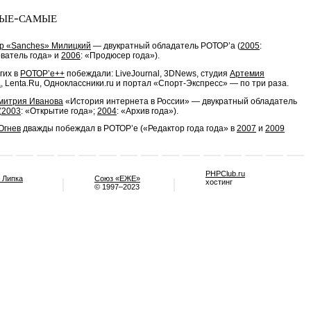
ые-самые
р «Sanches» Милицкий
— двукратный обладатель РОТОР’a (
2005
:
ватель года» и
2006
: «Продюсер года»).
гих в
РОТОР’e++
побеждали: LiveJournal, 3DNews, студия
Артемия
а
, Lenta.Ru, Одноклассники.ru и портал
«Спорт-Экспресс»
— по три раза.
митрия Иванова
«История интернета в России» — двукратный обладатель
(
2003
: «Открытие года»;
2004
: «Архив года»).
Огнев
дважды побеждал в РОТОР’e («Редактор года года» в
2007
и
2009
PHPClub.ru
 Липка
Союз «ЕЖЕ»
хостинг
© 1997–2023