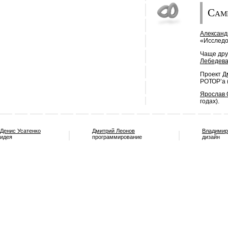
Сам
Александ
«Исследо
Чаще дру
Лебедев
Проект
Д
РОТОР’a 
Ярослав 
годах).
Денис Усатенко
Дмитрий Леонов
Владимир
идея
программирование
дизайн