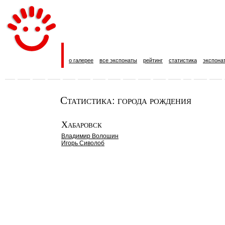
о галерее
все экспонаты
рейтинг
статистика
экспона
Статистика: города рождения
Хабаровск
Владимир Волошин
Игорь Сиволоб