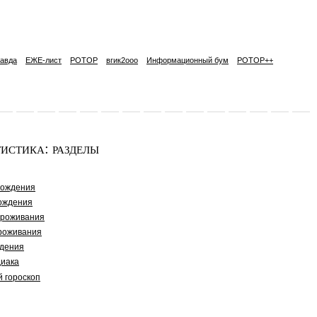
авда
ЕЖЕ-лист
РОТОР
вгик2ooo
Информационный бум
РОТОР++
истика: разделы
рождения
ождения
проживания
роживания
дения
диака
й гороскоп