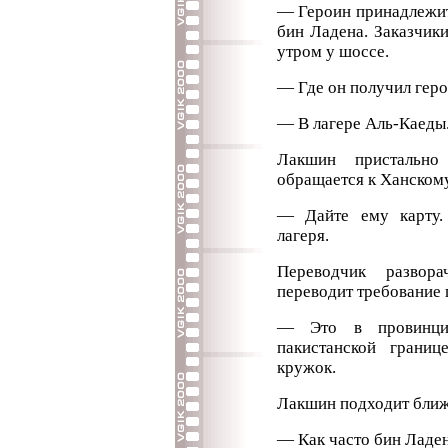
— Героин принадлежит
бин Ладена. Заказчик
утром у шоссе.
— Где он получил гер
— В лагере Аль-Каеды
Лакшин пристально
обращается к Ханскому
— Дайте ему карту.
лагеря.
Переводчик развора
переводит требование 
— Это в провинци
пакистанской грани
кружок.
Лакшин подходит ближ
— Как часто бин Ладен