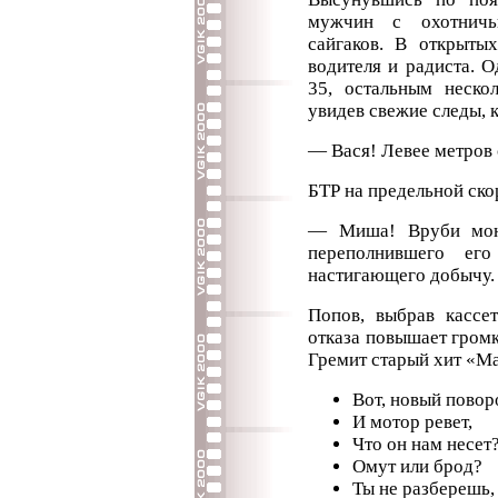
мужчин с охотничь
сайгаков. В открыты
водителя и радиста. 
35, остальным неско
увидев свежие следы, 
— Вася! Левее метров 
БТР на предельной ско
— Миша! Вруби мою
переполнившего его
настигающего добычу
Попов, выбрав кассет
отказа повышает гром
Гремит старый хит «М
Вот, новый повор
И мотор ревет,
Что он нам несет
Омут или брод?
Ты не разберешь,