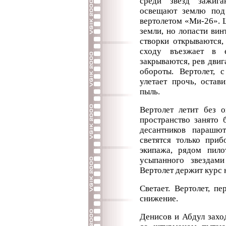
среди звезд зажига
освещают землю под
вертолетом «Ми-26». 
земли, но лопасти ви
створки открываются,
сходу въезжает в е
закрываются, рев двиг
обороты. Вертолет, 
улетает прочь, остав
пыль.
Вертолет летит без о
пространство занято 
десантников парашю
светятся только при
экипажа, рядом пил
усыпанного звездами
Вертолет держит курс 
Светает. Вертолет, п
снижение.
Денисов и Абдул захо