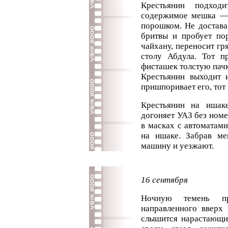
Крестьянин подход
содержимое мешка — 
порошком. Не доставая
бритвы и пробует по
чайхану, переносит гр
столу Абдула. Тот п
фисташек толстую пачк
Крестьянин выходит 
пришпоривает его, тот 
Крестьянин на ишак
догоняет УАЗ без номе
в масках с автоматам
на ишаке. Забрав ме
машину и уезжают.
16 сентября
Ночную темень пр
направленного вверх 
слышится нарастающий