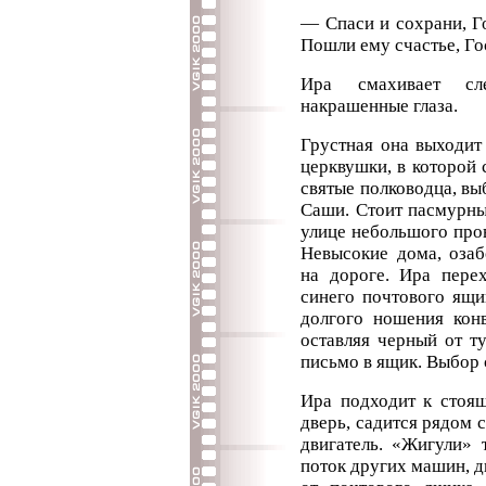
— Спаси и сохрани, Го
Пошли ему счастье, Гос
Ира смахивает сл
накрашенные глаза.
Грустная она выходит
церквушки, в которой 
святые полководца, вы
Саши. Стоит пасмурны
улице небольшого про
Невысокие дома, оза
на дороге. Ира перех
синего почтового ящи
долгого ношения конв
оставляя черный от т
письмо в ящик. Выбор с
Ира подходит к стоящ
дверь, садится рядом с
двигатель. «Жигули» 
поток других машин, д