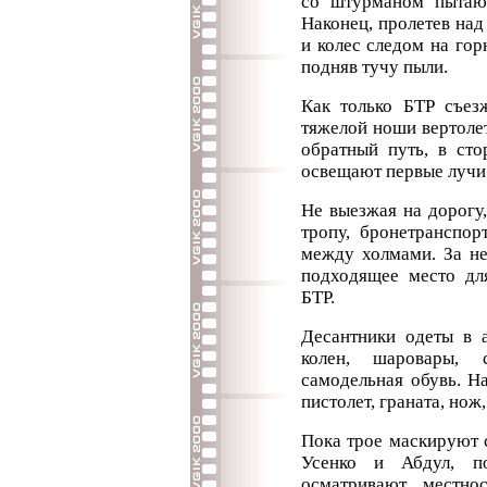
со штурманом пытают
Наконец, пролетев над
и колес следом на гор
подняв тучу пыли.
Как только БТР съез
тяжелой ноши вертолет
обратный путь, в сто
освещают первые лучи
Не выезжая на дорогу
тропу, бронетранспор
между холмами. За н
подходящее место для
БТР.
Десантники одеты в 
колен, шаровары,
самодельная обувь. Н
пистолет, граната, нож
Пока трое маскируют 
Усенко и Абдул, п
осматривают местно