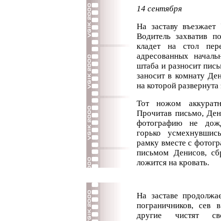
14 сентября
На заставу въезжает 
Водитель захватив п
кладет на стол пер
адресованных началь
штаба и разносит пис
заносит в комнату Ден
на которой развернута
Тот ножом аккуратн
Прочитав письмо, Ден
фотографию не дожд
горько усмехнувшис
рамку вместе с фотог
письмом Денисов, сб
ложится на кровать.
На заставе продолжае
пограничников, сев 
другие чистят св