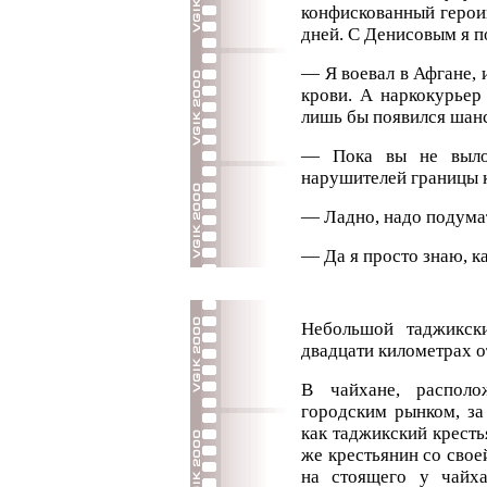
конфискованный герои
дней. С Денисовым я п
— Я воевал в Афгане, и
крови. А наркокурьер
лишь бы появился шанс
— Пока вы не вылов
нарушителей границы к
— Ладно, надо подума
— Да я просто знаю, ка
Небольшой таджикск
двадцати километрах о
В чайхане, распол
городским рынком, за
как таджикский кресть
же крестьянин со свое
на стоящего у чайх