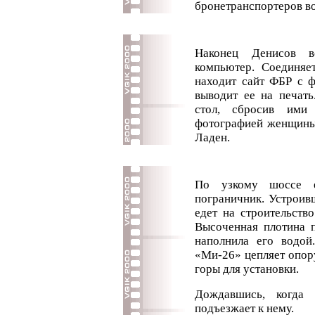
бронетранспортеров во
Наконец Денисов в
компьютер. Соединяе
находит сайт ФБР с 
выводит ее на печать
стол, сбросив им
фотографией женщины
Ладен.
По узкому шоссе 
пограничник. Устроив
едет на строительств
Высоченная плотина п
наполнила его водой
«Ми-26» цепляет опору
горы для установки.
Дождавшись, когда 
подъезжает к нему.