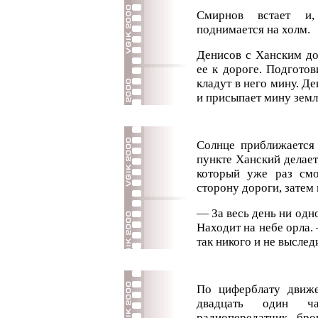
Смирнов встает и,
поднимается на холм.
Денисов с Ханским до
ее к дороге. Подготов
кладут в него мину. Д
и присыпает мину земл
Солнце приближается 
пункте Ханский делает
который уже раз смо
сторону дороги, затем
— За весь день ни одн
Находит на небе орла.
так никого и не выслед
По циферблату движе
двадцать один ч
радиопередатчик бро