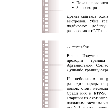
Пока не повернеш
За по-во-рот...
Догнав сайгаков, охот
выстрелов. Убив тр
подбирают добычу
разворачивает БТР и на
11 сентября
Вечер. Излучина р
проходит границ
Афганистаном. Согл
Душанбе, границу охр
На небольшом плацу
разводит наряды пог
домов, стоит несколь
Среди них и БТР-90
Старший из охотников
накидным гаечным клю
штаб. Заходит в двер