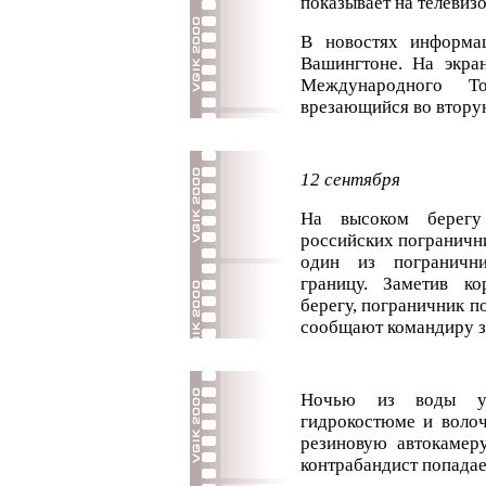
показывает на телевизо
В новостях информа
Вашингтоне. На экра
Международного Т
врезающийся во втор
12 сентября
На высоком берегу
российских погранични
один из погранични
границу. Заметив к
берегу, пограничник по
сообщают командиру з
Ночью из воды у 
гидрокостюме и волоч
резиновую автокамеру
контрабандист попадает