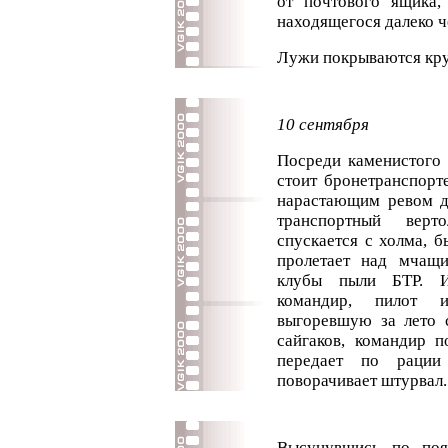
от почтового ящика,
находящегося далеко че
Лужи покрываются кру
10 сентября
Посреди каменистого 
стоит бронетранспорт
нарастающим ревом д
транспортный верт
спускается с холма, б
пролетает над мчащ
клубы пыли БТР. И
командир, пилот 
выгоревшую за лето с
сайгаков, командир п
передает по рации
поворачивает штурвал. 
Высунувшись по поя