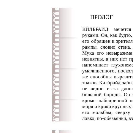
ПРОЛОГ
КИЛБРАЙД мечется 
руками. Он, как будто,
его обращен к зрителя
рампы, словно стена,
Мука его невыразима
невнятны, в них нет 
напоминает глухонем
умалишенного, поско
же способны выразить
знаков. Килбрайд забыл
не видно из-за длин
большой бороды. Он б
кроме набедренной п
моря и крики крупных 
его мольбам, сверху 
ловко, по-обезьяньи, в