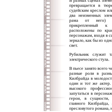
В разных сценах элем
превращается в тюр
судейским креслом ил
два неизменных элем
рама от него) и 
прикрепленный к 
расположены по кра
персонажам, входя в с
зеркало, как бы из одн
свет.
Рубильник служит т
электрического стула.
В пьесе занято всего 
разные роли в разн
Килбрайда в молодост
один и тот же актер.
высокого профессио
запутаться в персонаж
герои, в сущности,
главного Килбрайда, 
пресловутого романа, 