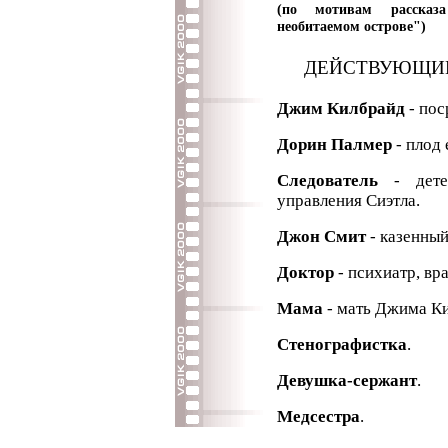
(по мотивам рассказ
необитаемом острове")
ДЕЙСТВУЮЩИЕ
Джим Килбрайд
- пос
Дорин Палмер
- плод 
Следователь
- детек
управления Сиэтла.
Джон Смит
- казенный
Доктор
- психиатр, вр
Мама
- мать Джима К
Стенографистка
.
Девушка-сержант
.
Медсестра
.