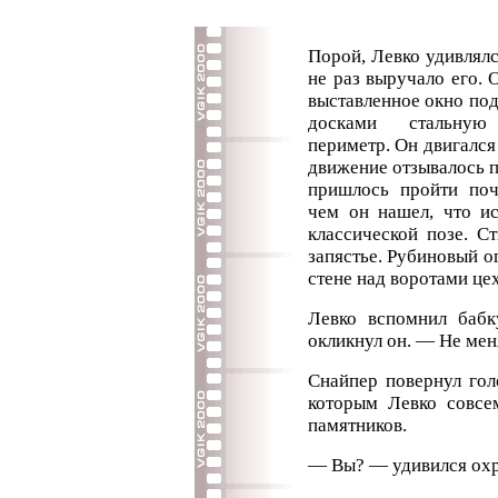
Порой, Левко удивлял
не раз выручало его. 
выставленное окно под
досками стальную
периметр. Он двигался
движение отзывалось 
пришлось пройти поч
чем он нашел, что ис
классической позе. С
запястье. Рубиновый о
стене над воротами цех
Левко вспомнил баб
окликнул он. — Не ме
Снайпер повернул гол
которым Левко совсе
памятников.
— Вы? — удивился охр