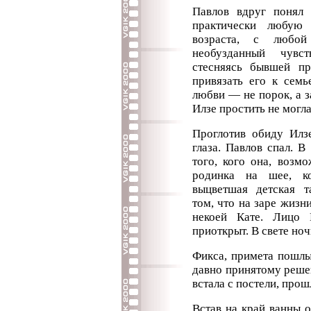
Павлов вдруг понял 
практически любую 
возраста, с любо
необузданный чувс
стесняясь бывшей п
привязать его к сем
любви — не порок, а з
Илзе простить не могла
Проглотив обиду Илз
глаза. Павлов спал. 
того, кого она, возм
родинка на шее, ко
выцветшая детская т
том, что на заре жизн
некоей Кате. Лицо 
приоткрыт. В свете ноч
Фикса, примета пошлы
давно принятому реше
встала с постели, прош
Встав на край ванны 