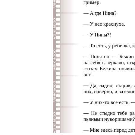
гример.
— А где Нина?
— У нее краснуха.
— У Нины?!
— То есть, у ребенка, 
— Понятно. — Бежин п
на себя в зеркало, от
глазах Бежина появил
нет...
— Да, ладно, старик, 
них, наверно, и вазелин
— У них-то все есть. 
— Не стыдно тебе раз
пьяными нуворишами?
— Мне здесь перед де