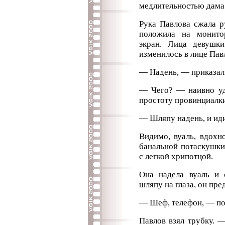
медлительностью дама 
Рука Павлова сжала р
положила на монито
экран. Лица девушк
изменилось в лице Пав
— Надень, — приказал
— Чего? — наивно уд
простоту провинциалки
— Шляпу надень, и ид
Видимо, вуаль, вдохн
банальной потаскушки
с легкой хрипотцой.
Она надела вуаль и 
шляпу на глаза, он пре
— Шеф, телефон, — по
Павлов взял трубку. 