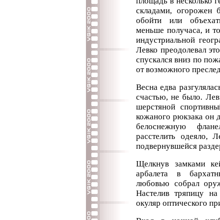
площадь в несколько г
складами, огорожен 
обойти или объехат
меньше получаса, и т
индустриальной геогр
Левко преодолевал это
спускался вниз по пож
от возможного преслед
Весна едва разгулялась
счастью, не было. Лев
шерстяной спортивны
кожаного рюкзака он 
белоснежную флан
расстелить одеяло, 
подвернувшейся разде
Щелкнув замками кей
арбалета в бархатн
любовью собрал оруж
Настелив тряпицу на 
окуляр оптического пр