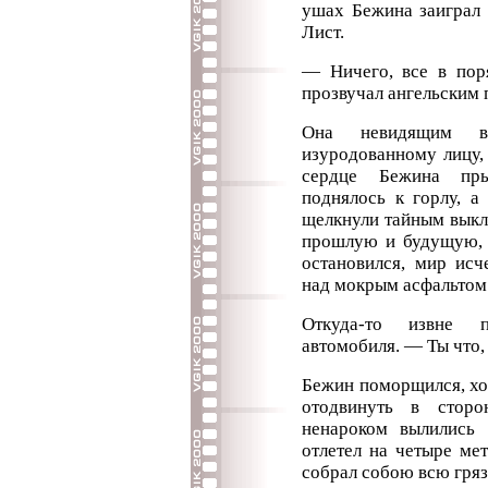
ушах Бежина заиграл 
Лист.
— Ничего, все в поря
прозвучал ангельским 
Она невидящим вз
изуродованному лицу,
сердце Бежина пр
поднялось к горлу, а
щелкнули тайным выкл
прошлую и будущую, 
остановился, мир исч
над мокрым асфальтом 
Откуда-то извне п
автомобиля. — Ты что,
Бежин поморщился, хо
отодвинуть в сторо
ненароком вылились 
отлетел на четыре ме
собрал собою всю гряз