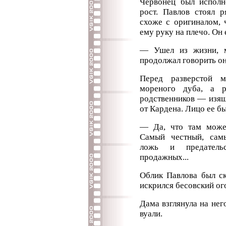
Червонец был испол
рост. Павлов стоял р
схоже с оригиналом, 
ему руку на плечо. Он
— Ушел из жизни, м
продолжал говорить он
Перед разверстой м
мореного дуба, а 
родственников — изящ
от Кардена. Лицо ее б
— Да, что там може
Самый честный, сам
ложь и предатель
продажных...
Облик Павлова был ск
искрился бесовский ого
Дама взглянула на него
вуали.