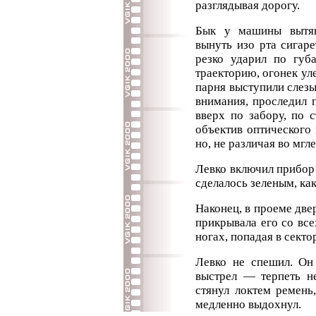
разглядывая дорогу.
Бык у машины вытян
вынуть изо рта сигаре
резко ударил по губ
траекторию, огонек уле
парня выступили слезы
внимания, проследил п
вверх по забору, по 
объектив оптического 
но, не различая во мгл
Левко включил прибор
сделалось зеленым, ка
Наконец, в проеме две
прикрывала его со все
ногах, попадая в секто
Левко не спешил. Он
выстрел — терпеть не
стянул локтем ремень
медленно выдохнул.