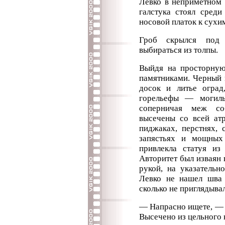
Левко в неприметном 
галстука стоял среди
носовой платок к сухим
Гроб скрылся под 
выбираться из толпы.
Выйдя на просторную
памятниками. Черный 
досок и литье оград
горельефы — могилы
соперничая меж с
высечены со всей ат
пиджаках, перстнях, 
запястьях и мощных
привлекла статуя из
Авторитет был изваян 
рукой, на указательн
Левко не нашел шва 
сколько не приглядывал
— Напрасно ищете, — 
Высечено из цельного 