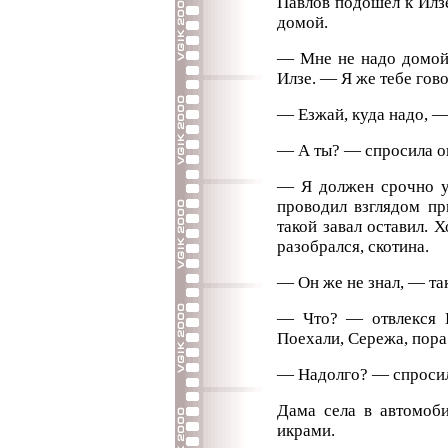
Павлов подошел к Илзе
домой.
— Мне не надо домой,
Илзе. — Я же тебе гов
— Езжай, куда надо, —
— А ты? — спросила о
— Я должен срочно у
проводил взглядом п
такой завал оставил. 
разобрался, скотина.
— Он же не знал, — т
— Что? — отвлекся П
Поехали, Сережа, пора
— Надолго? — спросил
Дама села в автомоби
икрами.