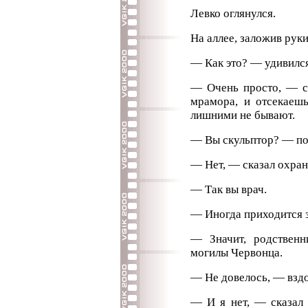
Левко оглянулся.
На аллее, заложив руки
— Как это? — удивился
— Очень просто, — с
мрамора, и отсекаеш
лишними не бывают.
— Вы скульптор? — по
— Нет, — сказал охран
— Так вы врач.
— Иногда приходится з
— Значит, родствен
могилы Червонца.
— Не довелось, — взд
— И я нет, — сказал