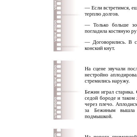
— Если встретимся, е
терплю долгов.
— Только больше зо
погладила костяную ру
— Договорились. В с
конский кнут.
На сцене звучали пос
нестройно аплодирова
стремились наружу.
Бежин играл старика.
седой бороде и таком
через плечо. Аплодис
за Бежиным вышла 
подмышкой.
На пороге гримерной