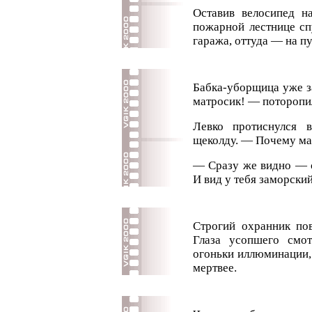
Оставив велосипед н
пожарной лестнице сп
гаража, оттуда — на п
Бабка-уборщица уже з
матросик! — поторопи
Левко протиснулся 
щеколду. — Почему ма
— Сразу же видно — 
И вид у тебя заморский
Строгий охранник пов
Глаза усопшего смо
огоньки иллюминации, 
мертвее.