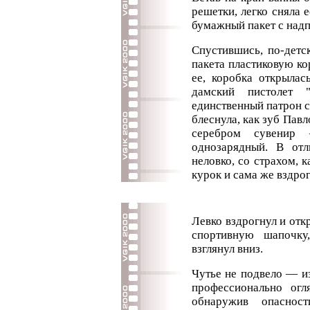
решетки, легко сняла е
бумажный пакет с надп
Спустившись, по-детс
пакета пластиковую ко
ее, коробка открылас
дамский пистолет "
единственный патрон с
блеснула, как зуб Пав
серебром сувенир
однозарядный. В отл
неловко, со страхом, к
курок и сама же вздрог
Левко вздрогнул и отк
спортивную шапочку
взглянул вниз.
Чутье не подвело — и
профессионально огл
обнаружив опасност