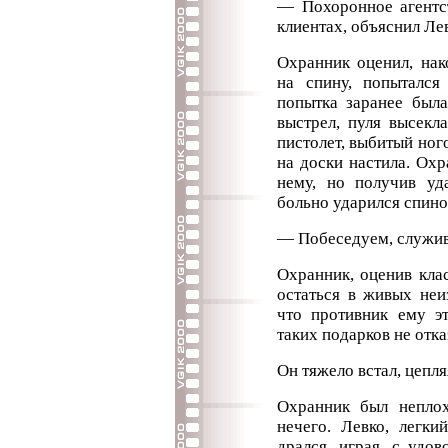
— Похоронное агентст
клиентах, объяснил Ле
Охранник оценил, нак
на спину, попытался
попытка заранее была
выстрел, пуля высекл
пистолет, выбитый ного
на доски настила. Охр
нему, но получив уда
больно ударился спино
— Побеседуем, служи
Охранник, оценив кла
остаться в живых неи
что противник ему эт
таких подарков не отк
Он тяжело встал, цепля
Охранник был непло
нечего. Левко, легки
дрался, играя, с удо