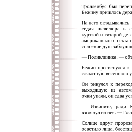
Троллейбус был переп
Бежину пришлось держ
На него оглядывались.
седая шевелюра в с
курткой и гитарой дел
американского сектан
спасение душ заблудш
— Поликлиника, — объ
Бежин протиснулся к 
слякотную весеннюю у
Он ринулся к переход
выходящую из автом
очки упали, он едва ус
— Извините, ради Б
взглянул на нее. — Госп
Солнце вдруг прорез
осветило лица, блестя