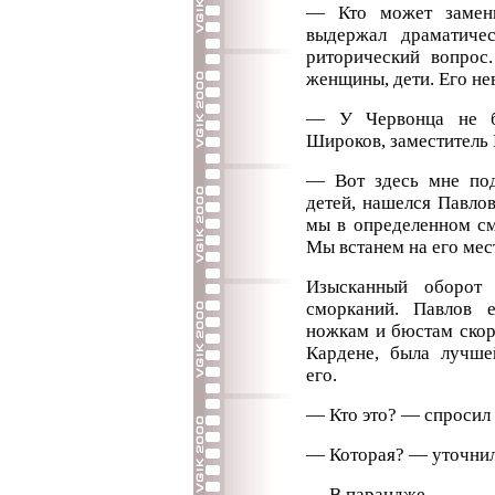
— Кто может замен
выдержал драматичес
риторический вопро
женщины, дети. Его не
— У Червонца не б
Широков, заместитель
— Вот здесь мне под
детей, нашелся Павло
мы в определенном см
Мы встанем на его мес
Изысканный оборот 
сморканий. Павлов 
ножкам и бюстам скор
Кардене, была лучшей
его.
— Кто это? — спросил 
— Которая? — уточни
— В парандже.