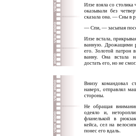
Илзе взяла со столика
оказывали без четве
сказала она. — Сны в р
— Спи, — засыпая пос
Илзе встала, прикрыва
ванную. Дрожащими р
его. Золотой патрон 
ванну. Она встала н
достать его, но не смог
Внизу командовал с
наверх, отправлял ма
стороны.
Не обращая внимания
одеяло и, неторопл
фланелькой в рюкза
кейса, сел на велоси
понес его вдаль.