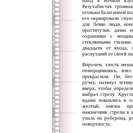
Вход в ночной клуб
Разухабистая громка
огоньки балаганной ил
его нервировали сную
для Левко люди, ком
проститутки, дамы п
охранники с мощны
стеклянными глазами
двадцати от входа,
распухший от своей зн
Впрочем, злость меша
поморщившись, взял
прекрасном. Он, бе
ручку, натянул тетив
вверх, чтобы определ
выбрал стрелу. Хруст
ядами покоились в о
желтый, извлек п
наконечник стрелы в 
упала на рубероид, р
поверхность.