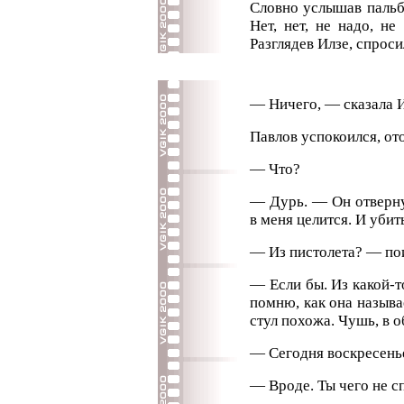
Словно услышав пальбу
Нет, нет, не надо, н
Разглядев Илзе, спрос
— Ничего, — сказала И
Павлов успокоился, ото
— Что?
— Дурь. — Он отвернул
в меня целится. И убить
— Из пистолета? — по
— Если бы. Из какой-т
помню, как она называе
стул похожа. Чушь, в 
— Сегодня воскресень
— Вроде. Ты чего не 