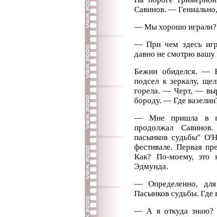
Савинов. — Гениально,
— Мы хорошо играли?
— При чем здесь иг
давно не смотрю вашу 
Бежин обиделся. — В
подсел к зеркалу, ще
горела. — Черт, — вы
бороду. — Где вазелин
— Мне пришла в го
продолжал Савино
пасынков судьбы" О'Н
фестивале. Первая пр
Как? По-моему, это 
Эдмунда.
— Определенно, для
Пасынков судьбы. Где 
— А я откуда знаю?