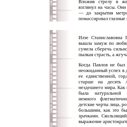
Вложив стрелу в же
взглянул на часы. Они
— до закрытия метр
помассировал глазные 
Илзе Станиславовна П
вышла замуж по любви,
сумела сберечь сильно
пылкая страсть, а жгуч
Когда Павлов не был 
неожиданный успех в д
ее единственной, го
старше на десять 
нездешнего мира. Как
была натуральной б
немного флегматичн
детские черты лица, ро
большими, как это бы
зрачками. Скользящий
выражение аристократ