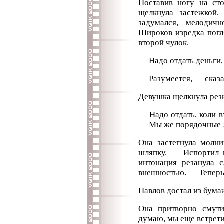
Поставив ногу на сто
щелкнула застежкой.
задумался, мелодич
Широков изредка погл
второй чулок.
— Надо отдать деньги,
— Разумеется, — сказа
Девушка щелкнула рези
— Надо отдать, коли в
— Мы же порядочные 
Она застегнула молни
шляпку. — Испортил в
интонация резанула с
внешностью. — Теперь
Павлов достал из бума
Она притворно смути
думаю, мы еще встрети