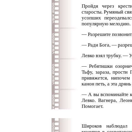
Пройдя через крест
старосты. Румяный св
усопших переодевалс
популярную мелодию.
— Разрешите позвонит
— Ради Бога, — разре
Левко взял трубку. — У
— Ребятишки озорни
Тьфу, зараза, прости
привяжется, нипочем
канон петь, а эта дрянь
— А вы вспоминайте к
Левко. Вагнера, Лео
Помогает.
Широков наблюдал 
монитор в секретарск