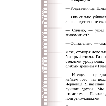
— Родственница. Племя
— Она сильно убивает
лишь родственные свя
— Сильно, — ушел 
знакомиться?
— Обязательно, — сказ
Илзе, стоящая доволь
быстрый взгляд. Глаз
стеклами уродующих е
слабым зрением у Илзе
— И еще, — продолж
найдем того, чья под
Червонца. Я называю е
лучшие друзья. Мы 
отомстим. — Павлов сд
поиграл желваками.