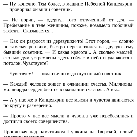
— Ну, конечно. Тем более, в машине Небесной Канцелярии,
— проворчал бывший советник.
— Не ворчи, — одернул того отлученный от дел. —
Пребывание в теле женщины, похоже, возымело побочный
эффект... Сказывается...
— Как он разросся из деревушки-то! Этот город, — словно
не замечая реплики, быстро переключился на другую тему
бывший советник. — И какая красота!.. А сколько мыслей,
сколько дум устремлены здесь сейчас в небо и ударяются в
потолок. Чувствуете?
— Чувствуем! — романтично вздохнул новый советник.
— Каждый человек живет в ожидании счастья. Миллионы,
миллиарды сердец бьются в ожидании счастья... А вы...
— А у нас же в Канцелярии все мысли и чувства двигаются
по кругу и размеренно.
— Просто у нас все мысли и чувства уже перебесились и
достигли своего совершенства.
Проплывая над памятником Пушкина на Тверской, новый