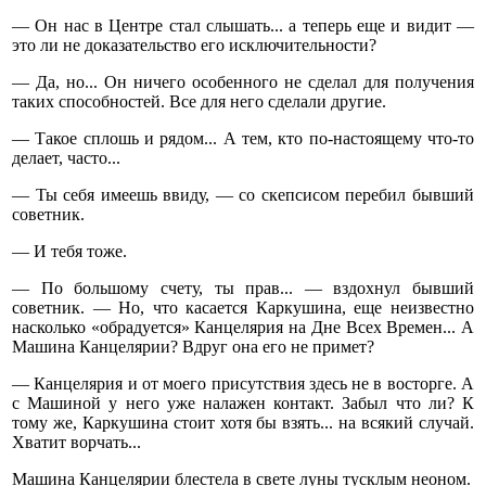
— Он нас в Центре стал слышать... а теперь еще и видит —
это ли не доказательство его исключительности?
— Да, но... Он ничего особенного не сделал для получения
таких способностей. Все для него сделали другие.
— Такое сплошь и рядом... А тем, кто по-настоящему что-то
делает, часто...
— Ты себя имеешь ввиду, — со скепсисом перебил бывший
советник.
— И тебя тоже.
— По большому счету, ты прав... — вздохнул бывший
советник. — Но, что касается Каркушина, еще неизвестно
насколько «обрадуется» Канцелярия на Дне Всех Времен... А
Машина Канцелярии? Вдруг она его не примет?
— Канцелярия и от моего присутствия здесь не в восторге. А
с Машиной у него уже налажен контакт. Забыл что ли? К
тому же, Каркушина стоит хотя бы взять... на всякий случай.
Хватит ворчать...
Машина Канцелярии блестела в свете луны тусклым неоном.