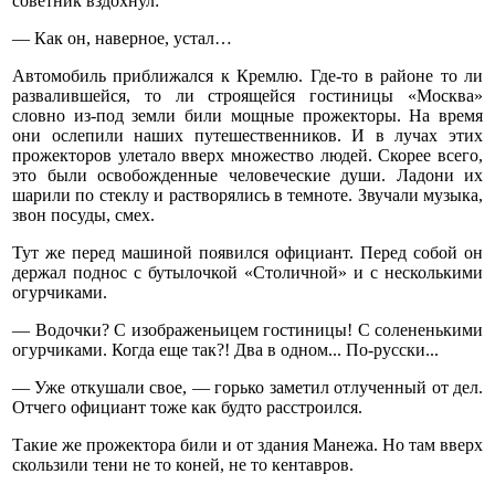
советник вздохнул:
— Как он, наверное, устал…
Автомобиль приближался к Кремлю. Где-то в районе то ли
развалившейся, то ли строящейся гостиницы «Москва»
словно из-под земли били мощные прожекторы. На время
они ослепили наших путешественников. И в лучах этих
прожекторов улетало вверх множество людей. Скорее всего,
это были освобожденные человеческие души. Ладони их
шарили по стеклу и растворялись в темноте. Звучали музыка,
звон посуды, смех.
Тут же перед машиной появился официант. Перед собой он
держал поднос с бутылочкой «Столичной» и с несколькими
огурчиками.
— Водочки? С изображеньицем гостиницы! С солененькими
огурчиками. Когда еще так?! Два в одном... По-русски...
— Уже откушали свое, — горько заметил отлученный от дел.
Отчего официант тоже как будто расстроился.
Такие же прожектора били и от здания Манежа. Но там вверх
скользили тени не то коней, не то кентавров.