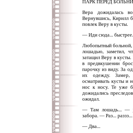
ПАРК ПЕРЕД БОЛЬНИ
Вера дожидалась во
Вернувшись, Кирилл б
повлек Веру в кусты.
— Иди сюда... быстрее.
Любопытный больной, 
лошадью, заметил, ч
затащил Веру в кусты.
в предвкушении брос
парочку из виду. За о
их одежду. Замер, 
осматривать кусты и 
нос к носу. Те уже б
дожидались преследова
ожидал.
— Там лошадь... — у
забора. — Раз... раззз... 
— Два...