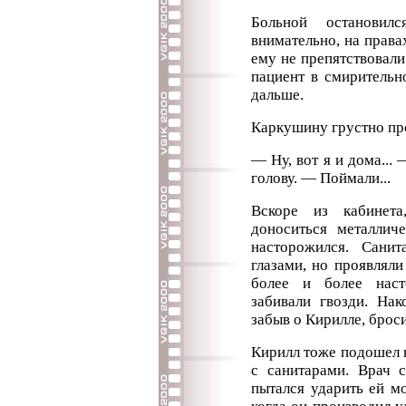
Больной останови
внимательно, на права
ему не препятствовал
пациент в смирительн
дальше.
Каркушину грустно про
— Ну, вот я и дома...
голову. — Поймали...
Вскоре из кабинета
доноситься металлич
насторожился. Сани
глазами, но проявляли
более и более наст
забивали гвозди. Нак
забыв о Кирилле, броси
Кирилл тоже подошел к
с санитарами. Врач 
пытался ударить ей м