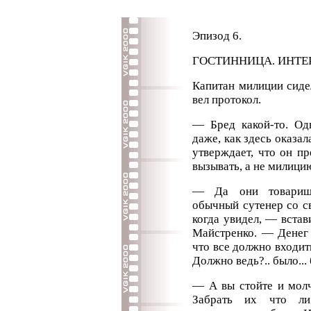
Эпизод 6.
ГОСТИННИЦА. ИНТЕР
Капитан милиции сиде
вел протокол.
— Бред какой-то. Од
даже, как здесь оказа
утверждает, что он п
вызывать, а не милици
— Да они товарищ 
обычный сутенер со св
когда увидел, — вста
Майстренко. — Денег 
что все должно входить
Должно ведь?.. было... 
— А вы стойте и молч
Забрать их что л