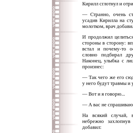
Кирилл сглотнул и отр
— Странно, очень ст
усадив Кирилла на ст
молотком, врач добави
И продолжил целиться
стороны в сторону: вп
встал и почему-то о
словно подбирал др
Наконец, улыбка с ли
произнес:
— Так чего же его сюд
у него будут травмы и
— Вот и я говорю...
— А вас не спрашивают
На всякий случай, 
небрежно захлопнув
добавил: