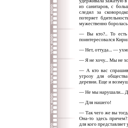
удерживала зажатую в
из санитаров, с боль
следил за сковородк
потеряет бдительност
мужественно боролась 
— Вы кто?.. То ест
поинтересовался Кирил
— Нет, оттуда... — ухм
— Я не хочу... Мы не хо
— А кто вас спрашива
угрозу для обществ
деревни. Еще и возму
— Не мы нарушали... Д
— Для нашего!
— Так чего же вы тогда
Она-то здесь причем?
для кого представляет 