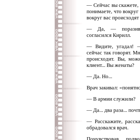
— Сейчас вы скажете, 
понимаете, что вокруг 
вокруг вас происходят
— Да, — поразивши
согласился Кирилл.
— Видите, угадал! 
сейчас так говорят. М
происходит. Вы, можн
клиент... Вы женаты?
— Да. Но...
Врач закивал: «понятно
— В армии служили?
— Да... два раза... почти.
— Расскажите, расска
обрадовался врач.
Почувствовав подв