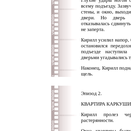
Глухие удары ногой о
всему подъезду. Зазв
стены, и окно, выход
двери. Но дверь 
отказывалась сдвинутьс
не заперта.
Кирилл усилил напор, 
остановился передохн
подъезде наступила
дверьми угадывались 
Наконец, Кирилл подна
щель.
Эпизод 2.
КВАРТИРА КАРКУШИН
Кирилл пролез че
растерянности.
Окна квартиры были