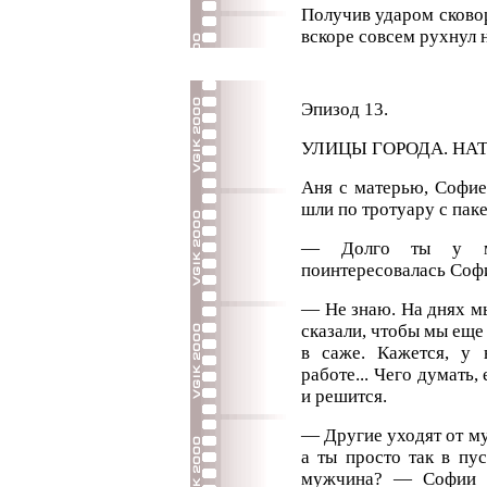
Получив ударом сковор
вскоре совсем рухнул 
Эпизод 13.
УЛИЦЫ ГОРОДА. НАТ
Аня с матерью, Софие
шли по тротуару с пак
— Долго ты у м
поинтересовалась Соф
— Не знаю. На днях мы
сказали, чтобы мы еще
в саже. Кажется, у 
работе... Чего думать,
и решится.
— Другие уходят от му
а ты просто так в пус
мужчина? — Софии Ф