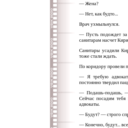
— Жена?
— Нет, как будто...
Врач ухмыльнулся.
— Пусть подождет за
санитарам насчет Кири
Санитары усадили Ки
тоже стали ждать.
По коридору провели п
— Я требую адвоката
постоянно твердил пац
— Подашь-подашь, —
Сейчас посадим тебя в
адвокаты.
— Будут? — строго спр
— Конечно, будут... все 