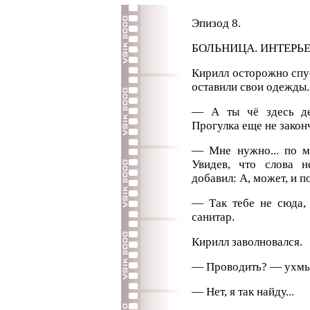
Эпизод 8.
БОЛЬНИЦА. ИНТЕРЬЕР
Кирилл осторожно спус
оставили свои одежды.
— А ты чё здесь де
Прогулка еще не закон
— Мне нужно... по м
Увидев, что слова н
добавил: А, может, и п
— Так тебе не сюда, 
санитар.
Кирилл заволновался.
— Проводить? — ухмыл
— Нет, я так найду...