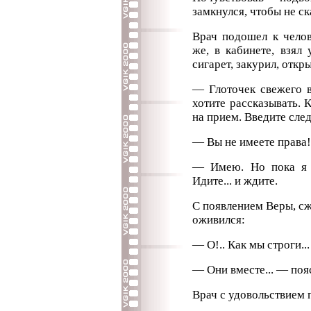
замкнулся, чтобы не ск
Врач подошел к челов
же, в кабинете, взял
сигарет, закурил, откр
— Глоточек свежего во
хотите рассказывать. К
на прием. Введите сле
— Вы не имеете права!.
— Имею. Но пока я 
Идите... и ждите.
С появлением Веры, сж
оживился:
— О!.. Как мы строги...
— Они вместе... — поя
Врач с удовольствием 