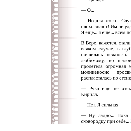
— О...
— Но для этого... Слу
плохо знают! Им не удас
Я еще... я еще... всем 
В Вере, кажется, стали
всяком случае, в глуб
появилась нежность
любимому, но шалов
пролетела огромная 
молниеносно прос
распласталась по стенк
— Рука еще не отек
Кирилл.
— Нет. Я сильная.
— Ну ладно... Пока 
сковородку при себе...