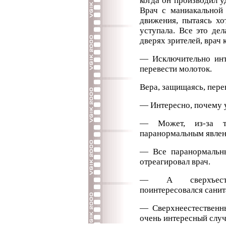
когда он производил у
Врач с маниакальной
движения, пытаясь хо
уступала. Все это де
дверях зрителей, врач 
— Исключительно инт
перевести молоток.
Вера, защищаясь, пере
— Интересно, почему у
— Может, из-за т
паранормальным явлен
— Все паранормальн
отреагировал врач.
— А сверхъесте
поинтересовался санит
— Сверхнеестественны
очень интересный случа