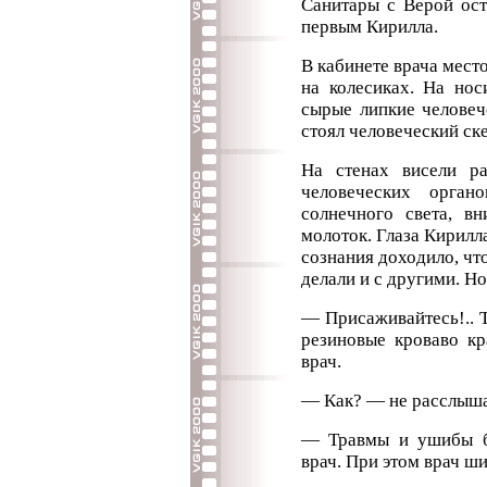
Санитары с Верой ост
первым Кирилла.
В кабинете врача мест
на колесиках. На нос
сырые липкие человеч
стоял человеческий ске
На стенах висели р
человеческих орган
солнечного света, в
молоток. Глаза Кирилл
сознания доходило, что
делали и с другими. Но
— Присаживайтесь!.. 
резиновые кроваво кр
врач.
— Как? — не расслыш
— Травмы и ушибы б
врач. При этом врач ш