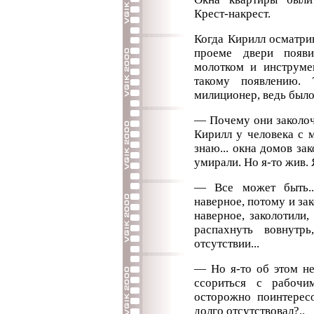
Крест-накрест.
Когда Кирилл осматрив
проеме двери появи
молотком и инструме
такому появлению. 
милиционер, ведь было
— Почему они заколоч
Кирилл у человека с м
знаю... окна домов за
умирали. Но я-то жив. 
— Все может быть..
наверное, потому и зак
наверное, заколотили
распахнуть вовнутр
отсутствии...
— Но я-то об этом не
ссориться с рабочи
осторожно поинтересо
долго отсутствовал?..