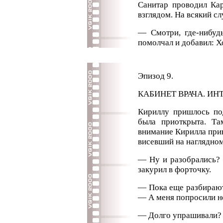
Санитар проводил Ка
взглядом. На всякий сл
— Смотри, где-нибуд
помолчал и добавил: Ход
Эпизод 9.
КАБИНЕТ ВРАЧА. ИНТ
Кириллу пришлось под
была приоткрыта. Та
внимание Кирилла прив
висевший на наглядном
— Ну и разобрались? 
закурил в форточку.
— Пока еще разбирают
— А меня попросили н
— Долго упрашивали?