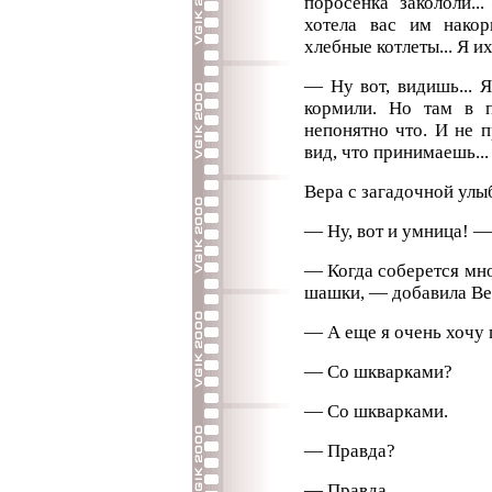
поросенка закололи..
хотела вас им нако
хлебные котлеты... Я их 
— Ну вот, видишь... 
кормили. Но там в п
непонятно что. И не 
вид, что принимаешь...
Вера с загадочной улыб
— Ну, вот и умница! —
— Когда соберется мно
шашки, — добавила Ве
— А еще я очень хочу 
— Со шкварками?
— Со шкварками.
— Правда?
— Правда.