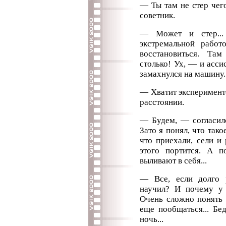
— Ты там не стер чег
советник.
— Может и стер... 
экстремальной работ
восстановиться. Та
столько! Ух, — и асс
замахнулся на машину.
— Хватит эксперименто
расстоянии.
— Будем, — согласилс
Зато я понял, что тако
что приехали, сели и
этого портится. А 
выливают в себя...
— Все, если долго р
научил? И почему у 
Очень сложно понять 
еще пообщаться... Бед
ночь...