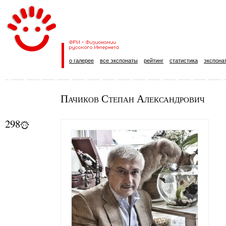
о галерее
все экспонаты
рейтинг
статистика
экспона
Пачиков Степан Александрович
298