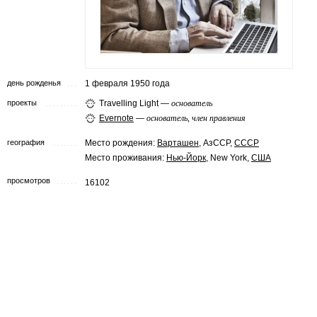
день рожденья
1 февраля 1950 года
проекты
Travelling Light —
основатель
Evernote
—
основатель, член правления
география
Место рождения:
Варташен
, АзССР,
СССР
Место проживания:
Нью-Йорк
, New York,
США
просмотров
16102