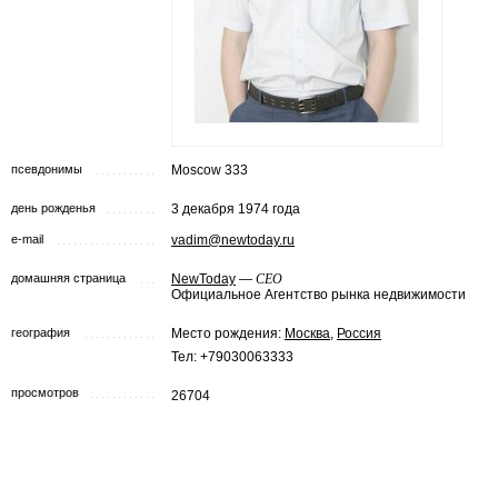
псевдонимы
Moscow 333
день рожденья
3 декабря 1974 года
e-mail
vadim@newtoday.ru
домашняя страница
NewToday
—
CEO
Официальное Агентство рынка недвижимости
география
Место рождения:
Москва
,
Россия
Тел: +79030063333
просмотров
26704