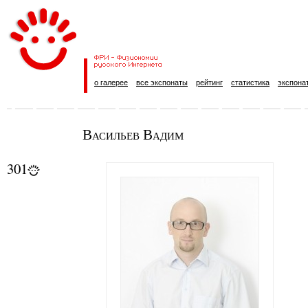
о галерее
все экспонаты
рейтинг
статистика
экспона
Васильев Вадим
301