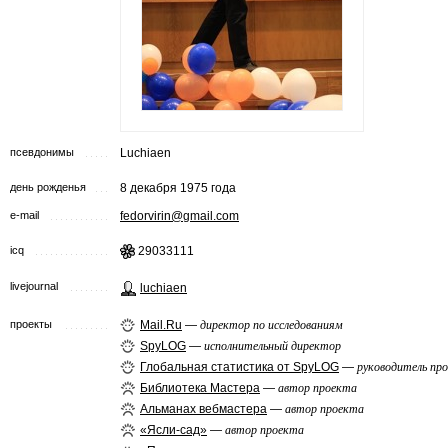
псевдонимы
Luchiaen
день рожденья
8 декабря 1975 года
e-mail
fedorvirin@gmail.com
icq
29033111
livejournal
luchiaen
проекты
Mail.Ru
—
директор по исследованиям
SpyLOG
—
исполнительный директор
Глобальная статистика от SpyLOG
—
руководитель пр
Библиотека Мастера
—
автор проекта
Альманах вебмастера
—
автор проекта
«Ясли-сад»
—
автор проекта