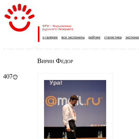
о галерее
все экспонаты
рейтинг
статистика
экспона
Вирин Федор
407