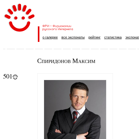
о галерее
все экспонаты
рейтинг
статистика
экспона
Спиридонов Максим
501