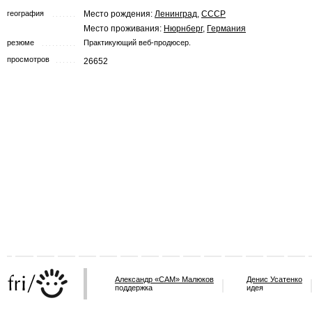
география
Место рождения:
Ленинград
,
СССР
Место проживания:
Нюрнберг
,
Германия
резюме
Практикующий веб-продюсер.
просмотров
26652
Александр «САМ» Малюков
Денис Усатенко
поддержка
идея