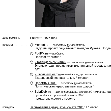
день рожденья
1 августа 1976 года
проекты
Memori.ru
—
создатель, руководитель
Ведущий проект социальных закладок Рунета. Прода
PodFM.ru
—
продюсер
Подкаст-терминал
«Календарь событий»
—
создатель, руководитель
Энциклопедия праздников, именин, дней городов, п
дат
«ШколаЖизни.ру»
—
создатель, руководитель
Ежедневный познавательный журнал
Преемник 2008
—
оздатель, руководитель
Политическая игра с элементами фарса :)
BobrDobr.ru
—
автор концепции, рекламной компании, те
руководитель проекта до января 2007
продал свою долю в проекте
конкурсы
Великолепная двадцатка Рунета 2011
: 17 место