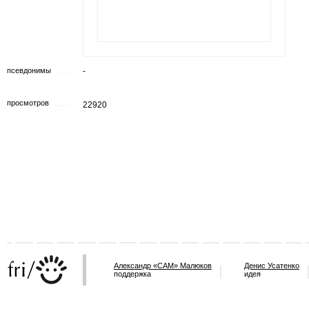
псевдонимы
-
просмотров
22920
Александр «САМ» Малюков
Денис Усатенко
поддержка
идея