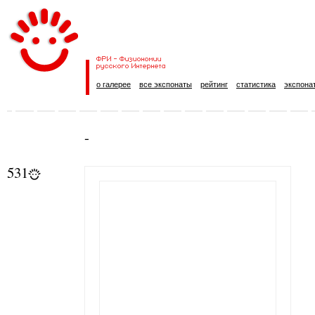
о галерее
все экспонаты
рейтинг
статистика
экспона
-
531