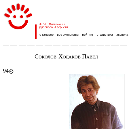
о галерее
все экспонаты
рейтинг
статистика
экспона
Соколов-Ходаков Павел
94