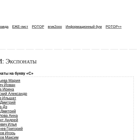
равда
ЕЖЕ-лист
РОТОР
вгик2ooo
Информационный бум
РОТОР++
: Экспонаты
наты на букву «С»
ьева Мария
ич Йован
а Ирина
ский Александр
в Ильшат
 Дмитрий
а-Дэ
 Дмитрий
лова Анна
нт Андрей
ович Илья
нев Григорий
ов Игорь
ов Максим