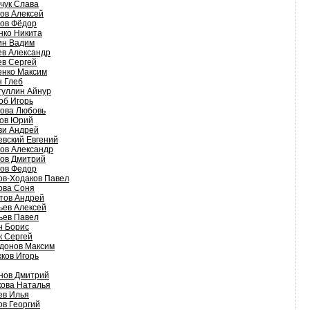
чук Слава
ов Алексей
ов Фёдор
нко Никита
ин Вадим
ев Александр
ев Сергей
енко Максим
н Глеб
туллин Айнур
об Игорь
ова Любовь
ов Юрий
ви Андрей
евский Евгений
ов Александр
ов Дмитрий
ов Федор
ов-Ходаков Павел
ова Соня
тов Андрей
ьев Алексей
ьев Павел
н Борис
к Сергей
донов Максим
ков Игорь
нов Дмитрий
кова Наталья
ев Илья
ов Георгий