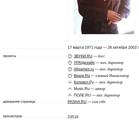
17 марта 1971 года — 26 октября 2002 
проекты
ЗВУКИ.RU
—
босс
УРА!дизайн
—
тех. директор
Allgames.ru
—
тех. директор
Враги.Ru
—
главный Инквизитор
Колокол.Ру
—
тех. директор
Music.Ru —
автор
ПОЛЕ.RU —
тех. директор
домашняя страница
PASHA.RU
—
сам себе
просмотров
23516