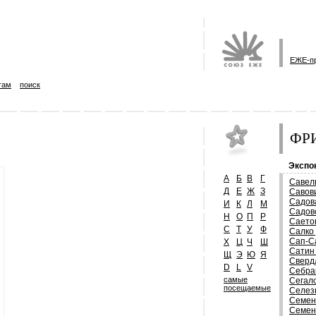
ЕЖЕ-п
там
поиск
ФРИ
Экспо
А
Б
В
Г
Савел
Д
Е
Ж
З
Савов
Садов
И
К
Л
М
Садов
Н
О
П
Р
Саето
С
Т
У
Ф
Салко
Сап-С
Х
Ц
Ч
Ш
Сатин
Щ
Э
Ю
Я
Сверд
D
L
V
Себра
самые
Сегал
посещаемые
Селез
Семен
Семен