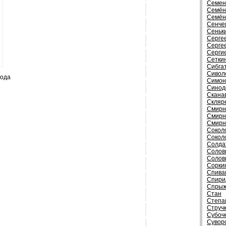
Семен
Семён
Семён
Сенче
Сеньк
Серге
Серге
Серги
Сетки
Сибга
Сивол
года
Симон
Синод
Скана
Скляр
Смирн
Смирн
Смирн
Сокол
Сокол
Солда
Солов
Солов
Сорки
Спива
Спири
Спрыж
Стан
Степа
Струч
Субоч
Сувор