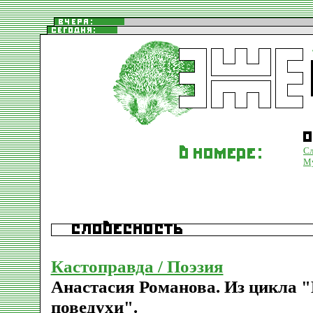
Сл
М
Кастоправда / Поэзия
Анастасия Романова. Из цикла 
поведухи".