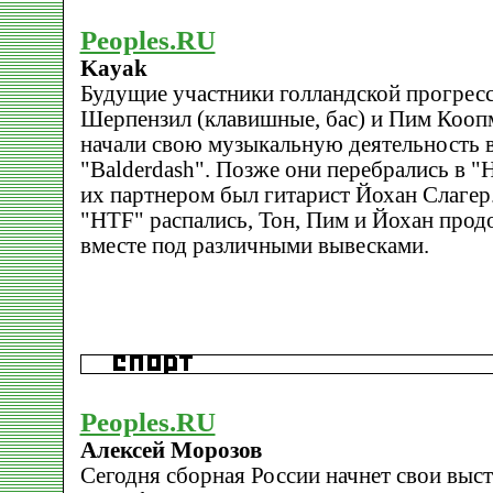
Peoples.RU
Kayak
Будущие участники голландской прогрес
Шерпензил (клавишные, бас) и Пим Коопм
начали свою музыкальную деятельность в
"Balderdash". Позже они перебрались в "H
их партнером был гитарист Йохан Слагер.
"HTF" распались, Тон, Пим и Йохан про
вместе под различными вывесками.
Peoples.RU
Алексей Морозов
Сегодня сборная России начнет свои выст