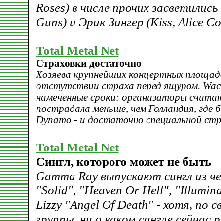
Roses) в числе прочих засветились 
Guns) и Эрик Зингер (Kiss, Alice Co
Total Metal Net
Страховки достаточно
Хозяева крупнейших концертных площадо
отстутствии страха перед ящуром. Wack
намеченные сроки: организаторы счита
пострадала меньше, чем Голландия, где 
Dynamo - и достаточно специальной стр
Total Metal Net
Сингл, которого может не быть
Gamma Ray выпускают сингл из ч
"Solid", "Heaven Or Hell", "Illumin
Lizzy "Angel Of Death" - хотя, по 
группы, ни о каком сингле сейчас р