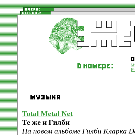
М
Ин
Total Metal Net
Те же и Гилби
На новом альбоме Гилби Кларка De