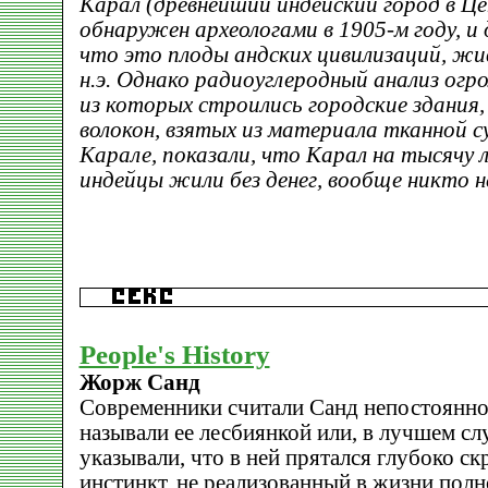
Карал (древнейший индейский город в Ц
обнаружен археологами в 1905-м году, и 
что это плоды андских цивилизаций, жи
н.э. Однако радиоуглеродный анализ огр
из которых строились городские здания
волокон, взятых из материала тканной с
Карале, показали, что Карал на тысячу л
индейцы жили без денег, вообще никто н
People's History
Жорж Санд
Современники считали Санд непостоянно
называли ее лесбиянкой или, в лучшем слу
указывали, что в ней прятался глубоко с
инстинкт, не реализованный в жизни пол