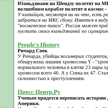
Юаньдзюани на Шендзу полетят на М
волшебном корабле полетят в космос - 
У китайцев, несмотря ни на что, есть 
забраться на МКС сбоку. Имеется в вид
"космическое такси". Россия может п
пустить своих юаньдзюаней по сценарию
People's History
Ричард Спек
У Ричарда, убийцы восьмерых студенток,
обнаружена лишняя хромосома Y - "хром
нормального человека в клетке 23 пары х
хромосом всего 46. А у Спека их 47. Стал
склонностью к преступлениям.
Пресс-Центр.Ру
Ученым придется переписать историю
Америки.