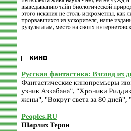
интеллекта жива наука - нет, ей не чужд 
выведыванию тайн биологической природ
этого искания не столь искрометны, как л
прорвавшихся из ускорителя, наше издани
рузультатам, место на своих интернетовс
Русская фантастика: Взгляд из 
Фантастические кинопремьеры июн
узник Азкабана", "Хроники Риддик
жены", "Вокруг света за 80 дней", 
Peoples.RU
Шарлиз Терон