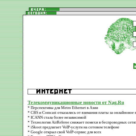
Телекоммуникационные новости от Nag.Ru
* Перспективы для Metro Ethernet в Азии
* CBS и Comcast отказались от взимания платы за онлайновое 
* ICANN стала более независимой
* Технология AirReferee снижает помехи в беспроводных сетя
* iSkoot предлагает VoIP-услуги на сотовом телефоне
* Google открыл свой VoIP-сервис для всех