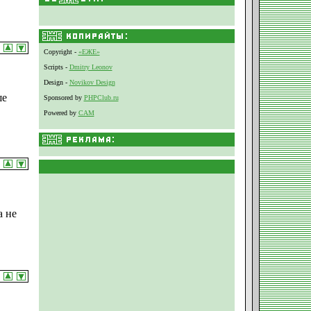
Copyright -
«ЕЖЕ»
Scripts -
Dmitry Leonov
Design -
Novikov Design
ше
Sponsored by
PHPClub.ru
Powered by
CAM
а не