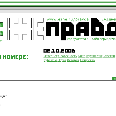
Интернет
Словесность
Кино
Кулинария
Сплетни
рубежом
Наука
История
Общество
видео
х