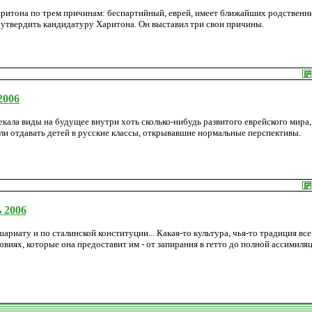
аритона по трем причинам: беспартийный, еврей, имеет ближайших родственни
 утвердить кандидатуру Харитона. Он выставил три свои причины.
2006
ала виды на будущее внутри хоть сколько-нибудь развитого еврейского мира,
али отдавать детей в русские классы, открывавшие нормальные перспективы.
 2006
риату и по сталинской конституции... Какая-то культура, чья-то традиция все
ловиях, которые она предоставит им - от запирания в гетто до полной ассимиляц