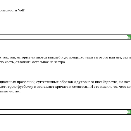
опасности VoIP
 текстов, которые читаются взахлеб и до конца, хочешь ты этого или нет, сел л
ю часть, отложить остальное на завтра.
циальных прозрений, суггестивных образов и духовного инсайдерства, но вот 
плет герою футболку и заставляет кричать и смеяться... И это именно то, чего м
авые листья.