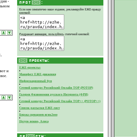
дия -
альном
Если вам симпатично наше издание,
рекламируйте ЕЖЕ-правду
кнопкой:
Раздражает анимация, пользуйтесь статичной кнопкой:
.
ЕЖЕ-проекты:
вот и
Манифест ЕЖЕ-движения
вое.
Информационный бум
Сетевой конкурс Российский Онлайн ТОР (РОТОР)
Галерея Физиономии русского Интернета (ФРИ)
Сетевой конкурс Российский Онлайн ТОР++ (РОТОР++)
Список рассылки ЕЖЕ-лист
Биржа сценариев вгик2ооо
Целую нежно, Алиса