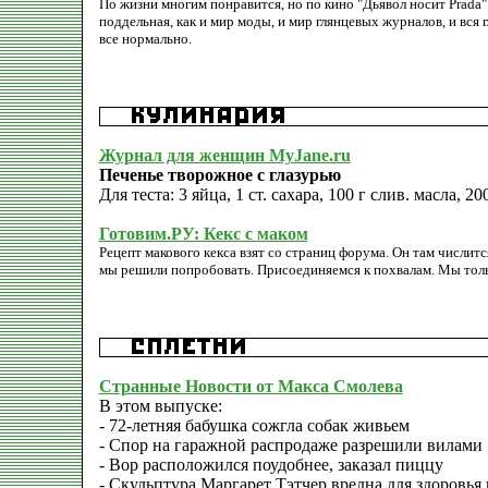
По жизни многим понравится, но по кино "Дьявол носит Prada" 
поддельная, как и мир моды, и мир глянцевых журналов, и вся
все нормально.
Журнал для женщин MyJane.ru
Печенье творожное с глазурью
Для теста: 3 яйца, 1 ст. сахара, 100 г слив. масла, 200
Готовим.РУ: Кекс с маком
Рецепт макового кекса взят со страниц форума. Он там числитс
мы решили попробовать. Присоединяемся к похвалам. Мы тольк
Странные Новости от Макса Смолева
В этом выпуске:
- 72-летняя бабушка сожгла собак живьем
- Спор на гаражной распродаже разрешили вилами
- Вор расположился поудобнее, заказал пиццу
- Скульптура Маргарет Тэтчер вредна для здоровья