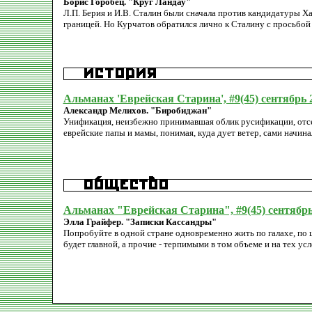
Борис Горобец. "Круг Ландау"
Л.П. Берия и И.В. Сталин были сначала против кандидатуры Х
границей. Но Курчатов обратился лично к Сталину с просьбой
Альманах 'Еврейская Старина', #9(45) сентябрь 
Александр Мелихов. "Биробиджан"
Унификация, неизбежно принимавшая облик русификации, отсек
еврейские папы и мамы, понимая, куда дует ветер, сами начин
Альманах "Еврейская Старина", #9(45) сентябрь
Элла Грайфер. "Записки Кассандры"
Попробуйте в одной стране одновременно жить по галахе, по ша
будет главной, а прочие - терпимыми в том объеме и на тех ус