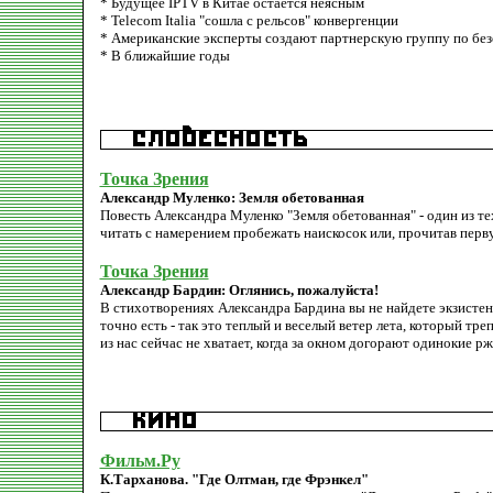
* Будущее IPTV в Китае остается неясным
* Telecom Italia "сошла с рельсов" конвергенции
* Американские эксперты создают партнерскую группу по без
* В ближайшие годы
Точка Зрения
Александр Муленко: Земля обетованная
Повесть Александра Муленко "Земля обетованная" - один из тех
читать с намерением пробежать наискосок или, прочитав перву
Точка Зрения
Александр Бардин: Оглянись, пожалуйста!
В стихотворениях Александра Бардина вы не найдете экзистен
точно есть - так это теплый и веселый ветер лета, который тре
из нас сейчас не хватает, когда за окном догорают одинокие рж
Фильм.Ру
К.Тарханова. "Где Олтман, где Фрэнкел"