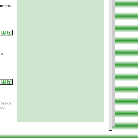
ков за
 и
 равно
ии.