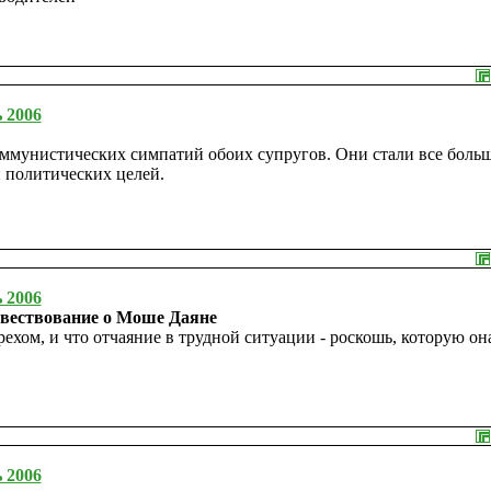
 2006
оммунистических симпатий обоих супругов. Они стали все боль
и политических целей.
 2006
овествование о Моше Даяне
рехом, и что отчаяние в трудной ситуации - роскошь, которую он
 2006