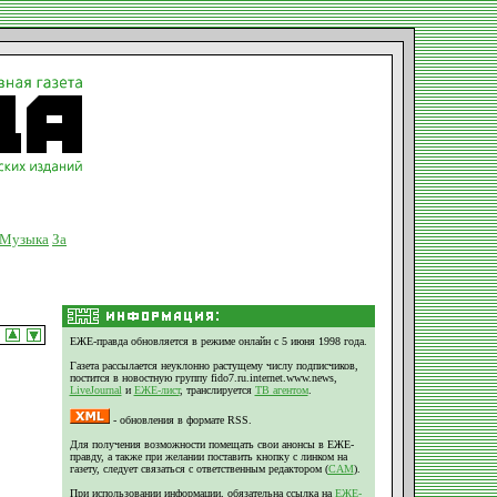
Музыка
За
ЕЖЕ-правда обновляется в режиме онлайн с 5 июня 1998 года.
Газета рассылается неуклонно растущему числу подписчиков,
постится в новостную группу fido7.ru.internet.www.news,
LiveJournal
и
ЕЖЕ-лист
, транслируется
ТВ агентом
.
- обновления в формате RSS.
Для получения возможности помещать свои анонсы в ЕЖЕ-
правду, а также при желании поставить кнопку с линком на
газету, следует связаться с ответственным редактором (
CAM
).
При использовании информации, обязательна ссылка на
ЕЖЕ-