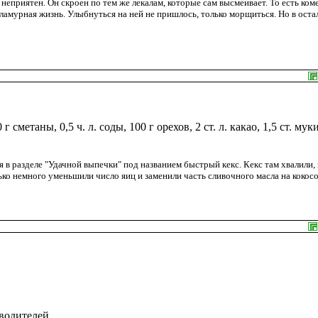
неприятен. Он скроен по тем же лекалам, которые сам высмеивает. То есть коме
 гламурная жизнь. Улыбнуться на ней не пришлось, только морщиться. Но в ост
 г сметаны, 0,5 ч. л. соды, 100 г орехов, 2 ст. л. какао, 1,5 ст. муки
я в разделе "Удачной выпечки" под названием быстрый кекс. Кекс там хвалили, 
о немного уменьшили число яиц и заменили часть сливочного масла на кокосо
 водителей