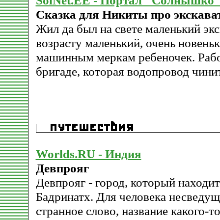
SolNet.EE - Портал "Солнышко
Сказка для Никиты про экскава
Жил да был на свете маленький экс
возрасту маленький, очень новеньк
машинным меркам ребеночек. Рабо
бригаде, которая водопровод чинит
Worlds.RU - Индия
Девпрояг
Девпрояг - город, который находит
Бадринатх. Для человека несведущ
странное слово, название какого-т