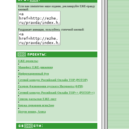
Если вам симпатично наше издание,
рекламируйте ЕЖЕ-правду
кнопкой:
Раздражает анимация, пользуйтесь статичной кнопкой:
ЕЖЕ-проекты:
Манифест ЕЖЕ-движения
Информационный бум
Сетевой конкурс Российский Онлайн ТОР (РОТОР)
Галерея Физиономии русского Интернета (ФРИ)
Сетевой конкурс Российский Онлайн ТОР++ (РОТОР++)
Список рассылки ЕЖЕ-лист
Биржа сценариев вгик2ооо
Целую нежно, Алиса