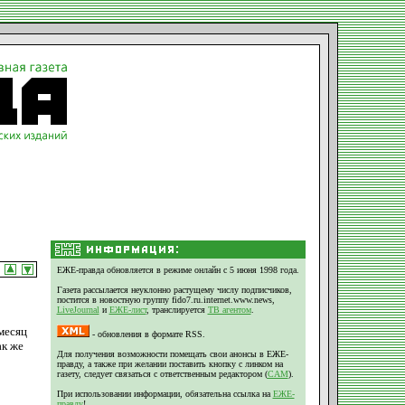
ЕЖЕ-правда обновляется в режиме онлайн с 5 июня 1998 года.
Газета рассылается неуклонно растущему числу подписчиков,
постится в новостную группу fido7.ru.internet.www.news,
LiveJournal
и
ЕЖЕ-лист
, транслируется
ТВ агентом
.
месяц
- обновления в формате RSS.
ак же
Для получения возможности помещать свои анонсы в ЕЖЕ-
правду, а также при желании поставить кнопку с линком на
газету, следует связаться с ответственным редактором (
CAM
).
При использовании информации, обязательна ссылка на
ЕЖЕ-
правду
!