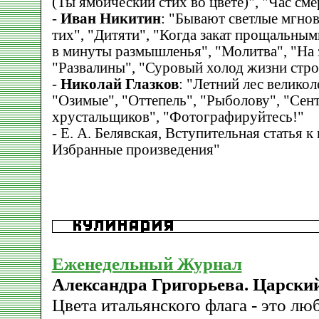
(Ты ямбический стих во цвете)", "Час сме
-
Иван Никитин
: "Бывают светлые мгнов
тих", "Дитяти", "Когда закат прощальным
в минуты размышленья", "Молитва", "На з
"Развалины", "Суровый холод жизни стро
-
Николай Глазков
: "Летний лес великол
"Озимые", "Оттепель", "Рыболову", "Сентя
хрустальщиков", "Фотографируйтесь!"
- Е. А. Белявская, Вступительная статья к
Избранные произведения"
Еженедельный Журнал
Александра Григорьева. Царски
Цвета итальянского флага - это лю