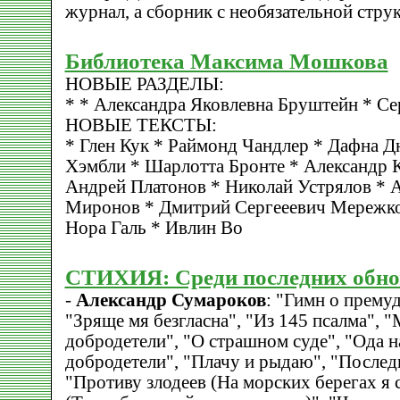
журнал, а сборник с необязательной стру
Библиотека Максима Мошкова
НОВЫЕ РАЗДЕЛЫ:
* * Александра Яковлевна Бруштейн * С
НОВЫЕ ТЕКСТЫ:
* Глен Кук * Раймонд Чандлер * Дафна Д
Хэмбли * Шарлотта Бронте * Александр К
Андрей Платонов * Николай Устрялов * А
Миронов * Дмитрий Сергееевич Мережко
Нора Галь * Ивлин Во
СТИХИЯ: Среди последних обно
-
Александр Сумароков
: "Гимн о прему
"Зряще мя безгласна", "Из 145 псалма", 
добродетели", "О страшном суде", "Ода н
добродетели", "Плачу и рыдаю", "Послед
"Противу злодеев (На морских берегах я 