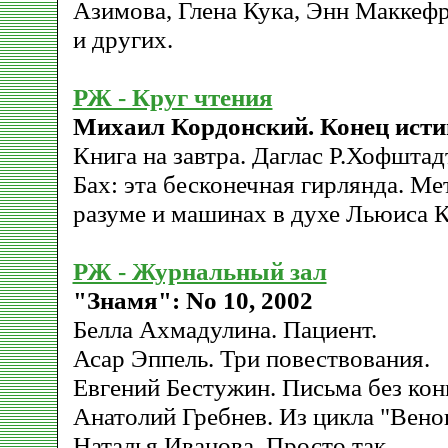
Азимова, Глена Кука, Энн Маккеф
и других.
РЖ - Круг чтения
Михаил Кордонский. Конец ист
Книга на завтра. Даглас Р.Хофштад
Бах: эта бесконечная гирлянда. М
разуме и машинах в духе Льюиса К
РЖ - Журнальный зал
"Знамя": No 10, 2002
Белла Ахмадулина. Пациент.
Асар Эппель. Три повествования.
Евгений Бестужин. Письма без кон
Анатолий Гребнев. Из цикла "Вено
Наталья Иванова. Просто так.