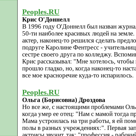
Peoples.RU
Крис О'Доннелл
В 1996 году О'Доннелл был назван журна
50-ти наиболее красивых людей на земле. 
актер, наконец-то решился сделать предл
подруге Каролине Фентресс - учительниц
сестре своего друга по колледжу. Вспоми
Крис рассказывал: "Мне хотелось, чтобы
прошло гладко, но, когда наконец-то нас
все мое красноречие куда-то испарилось.
Peoples.RU
Ольга (Борисовна) Дроздова
Hо все же, с настоящими проблемами Ольг
когда умер ее отец: "Hам с мамой тогда 
Мама устроилась на три работы, я ей пом
полы в разных учреждениях:". Первая за
актрисы звучит, так: "профессия - рабочи