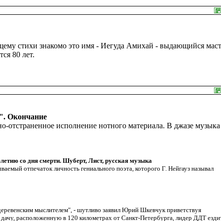
ему стихи знакомо это имя - Иегуда Амихай - выдающийся мас
ся 80 лет.
". Окончание
но-отстраненное исполнение нотного материала. В джазе музыка
-летию со дня смерти. Шуберт, Лист, русская музыка
ваемый отпечаток личность гениального поэта, которого Г. Нейгауз называл
а деревенским мыслителем", - шутливо заявил Юрий Шкевчук приветствуя
 дачу, расположенную в 120 километрах от Санкт-Петербурга, лидер ДДТ ездит