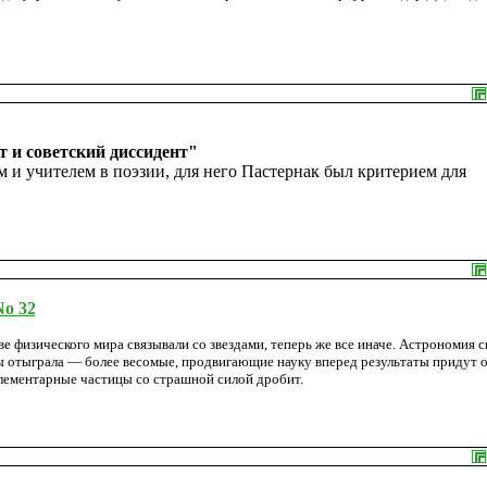
т и советский диссидент"
 и учителем в поэзии, для него Пастернак был критерием для
o 32
е физического мира связывали со звездами, теперь же все иначе. Астрономия 
 отыграла — более весомые, продвигающие науку вперед результаты придут 
 элементарные частицы со страшной силой дробит.