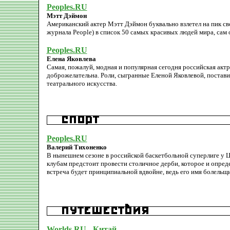
Peoples.RU
Мэтт Дэймон
Американский актер Мэтт Дэймон буквально взлетел на пик свое
журнала People) в список 50 самых красивых людей мира, сам о
Peoples.RU
Елена Яковлева
Самая, пожалуй, модная и популярная сегодня российская акт
доброжелательна. Роли, сыгранные Еленой Яковлевой, постав
театрального искусства.
Peoples.RU
Валерий Тихоненко
В нынешнем сезоне в российской баскетбольной суперлиге у 
клубам предстоит провести столичное дерби, которое и опред
встреча будет принципиальной вдвойне, ведь его имя болельщ
Worlds.RU - Китай