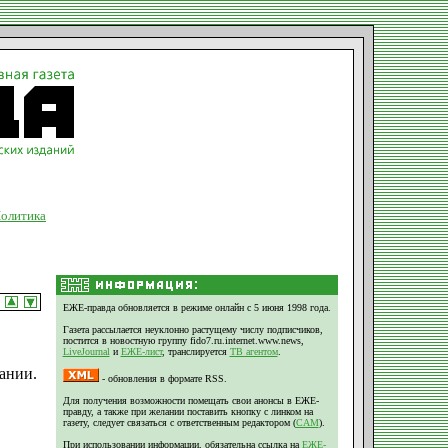
олитика
ЕЖЕ-правда обновляется в режиме онлайн с 5 июня 1998 года.
Газета рассылается неуклонно растущему числу подписчиков,
постится в новостную группу fido7.ru.internet.www.news,
LiveJournal
и
ЕЖЕ-лист
, транслируется
ТВ агентом
.
ании.
- обновления в формате RSS.
Для получения возможности помещать свои анонсы в ЕЖЕ-
правду, а также при желании поставить кнопку с линком на
газету, следует связаться с ответственным редактором (
CAM
).
При использовании информации, обязательна ссылка на
ЕЖЕ-