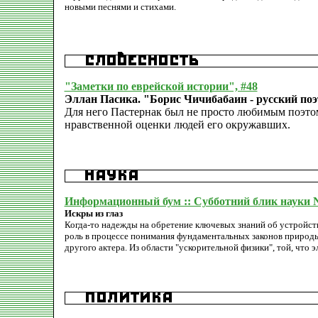
новыми песнями и стихами.
"Заметки по еврейской истории", #48
Эллан Пасика. "Борис Чичибабаин - русский поэ
Для него Пастернак был не просто любимым поэтом
нравственной оценки людей его окружавших.
Информационный бум :: Субботний блик науки N
Искры из глаз
Когда-то надежды на обретение ключевых знаний об устройств
роль в процессе понимания фундаментальных законов природы
другого актера. Из области "ускорительной физики", той, что