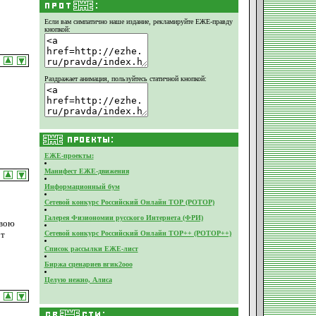
Если вам симпатично наше издание,
рекламируйте ЕЖЕ-правду
кнопкой:
Раздражает анимация, пользуйтесь статичной кнопкой:
ЕЖЕ-проекты:
Манифест ЕЖЕ-движения
Информационный бум
Сетевой конкурс Российский Онлайн ТОР (РОТОР)
Галерея Физиономии русского Интернета (ФРИ)
свою
от
Сетевой конкурс Российский Онлайн ТОР++ (РОТОР++)
Список рассылки ЕЖЕ-лист
Биржа сценариев вгик2ооо
Целую нежно, Алиса