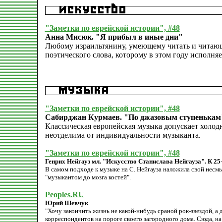
"Заметки по еврейской истории", #48
Анна Мисюк. "Я прибыл в иные дни"
Любому израильтянину, умеющему читать и читающ
поэтического слова, которому в этом году исполняет
"Заметки по еврейской истории", #48
Сабирджан Курмаев. "По джазовым ступенькам
Классическая европейская музыка допускает холод
неотделима от индивидуальности музыканта.
"Заметки по еврейской истории", #48
Генрих Нейгауз мл. "Искусство Станислава Нейгауза". К 25
В самом подходе к музыке на С. Нейгауза наложила свой несмы
"музыкантом до мозга костей".
Peoples.RU
Юрий Шевчук
"Хочу закончить жизнь не какой-нибудь сраной рок-звездой, 
корреспондентов на пороге своего загородного дома. Сюда, на