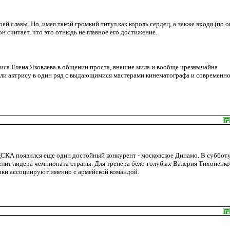
й славы. Но, имея такой громкий титул как король сердец, а также входя (по 
н считает, что это отнюдь не главное его достижение.
риса Елена Яковлева в общении проста, внешне мила и вообще чрезвычайна
или актрису в один ряд с выдающимися мастерами кинематографа и современн
ЦСКА появился еще один достойный конкурент - московское Динамо. В суббот
елит лидера чемпионата страны. Для тренера бело-голубых Валерия Тихоненко
ики ассоциируют именно с армейской командой.