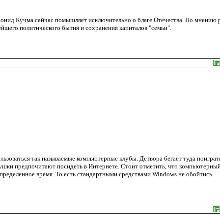
Леонид Кучма сейчас помышляет исключительно о благе Отечества. По мнению 
ейшего политического бытия и сохранения капиталов "семьи".
льзоваться так называемые компьютерные клубы. Детвора бегает туда поиграт
вушки предпочитают посидеть в Интернете. Стоит отметить, что компьютерный
определенное время. То есть стандартными средствами Windows не обойтись.