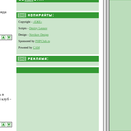
ряда
Copyright -
«ЕЖЕ»
Scripts -
Dmitry Leonov
Design -
Novikov Design
Sponsored by
PHPClub.ru
Powered by
CAM
ь в
 клуб -