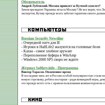
Обозреватель
Андрей Лубенский. Москва пришлет за Кучмой самолет?
Зачем президент Украины летал в Москву? Не все верят, что 
экспертов, Кучму прежде всего заботят гарантии своего дальн
Russian Security Newsline
- Очередной патч для IE
- Игроки в HalfLife2 жалуются на головные боли
- Kazaa - самое злобное spyware
- Переполнение буфера в WinAmp
- Windows 2000 SP5 скоро не ждите
Журнал Softkey.info - Программы
Виктор Тарасов. Оплаченное время
В последние пять лет в России особой популярностью стали по
новую стрелялку, ребята постарше - ради командной игры, де
это прежде всего сеть с правом пользования компьютером на 