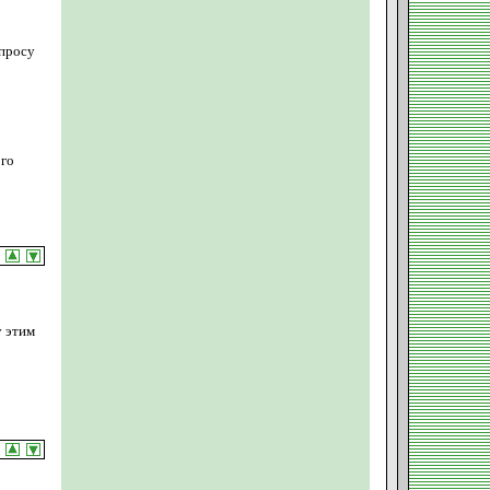
опросу
ого
у этим