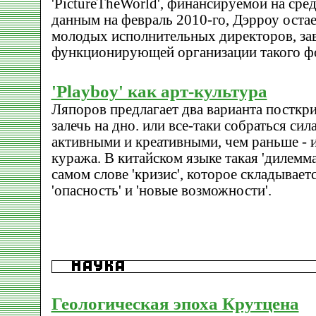
'PictureTheWorld', финансируемой на сре
данным на февраль 2010-го, Дэрроу оста
молодых исполнительных директоров, з
функционирующей организации такого фо
'Playboy' как арт-культура
Ляпоров предлагает два варианта посткр
залечь на дно. или все-таки собраться сил
активными и креативными, чем раньше - 
куража. В китайском языке такая 'дилемма
самом слове 'кризис', которое складывает
'опасность' и 'новые возможности'.
Геологическая эпоха Крутцена