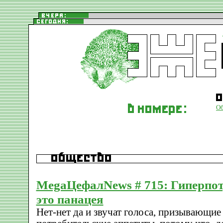
О
MegaЦефалNews # 715: Гиперпот
это панацея
Нет-нет да и звучат голоса, призывающие