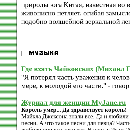
природы юга Китая, известная во 
живописно петляет, огибая замысл
подобно волшебной зеркальной лен
Где взять Чайковских (Михаил 
"Я потерял часть уважения к челов
мере, к молодой его части." - гов
Журнал для женщин MyJane.ru
Король умер... Да здравствует король!
Майкла Джексона знали все. Да и любили е
песни. А что такое песни для певца? Част
любили они все-таки его. В ночь с 25 на 