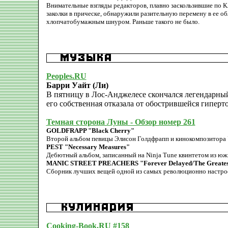
Внимательные взгляды редакторов, плавно заскользившие по К
заколки в прическе, обнаружили разительную перемену в ее об
хлопчатобумажным шнуром. Раньше такого не было.
Peoples.RU
Барри Уайт (Ли)
В пятницу в Лос-Анджелесе скончался легендарный
его собственная отказала от обострившейся гиперто
Темная сторона Луны - Обзор номер 261
GOLDFRAPP "Black Cherry"
Второй альбом певицы Элисон Голдфрапп и кинокомпозитора 
PEST "Necessary Measures"
Дебютный альбом, записанный на Ninja Tune квинтетом из юж
MANIC STREET PREACHERS "Forever Delayed/The Greatest
Сборник лучших вещей одной из самых революционно настро
Cooking-Book.RU #158