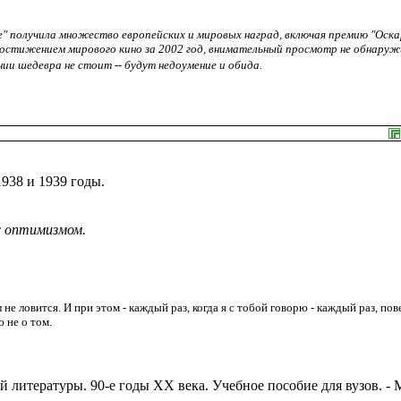
" получила множество европейских и мировых наград, включая премию "Оска
достижением мирового кино за 2002 год, внимательный просмотр не обнару
ии шедевра не стоит -- будут недоумение и обида.
938 и 1939 годы.
с оптимизмом.
 не ловится. И при этом - каждый раз, когда я с тобой говорю - каждый раз, пов
 не о том.
 литературы. 90-е годы ХХ века. Учебное пособие для вузов. - М