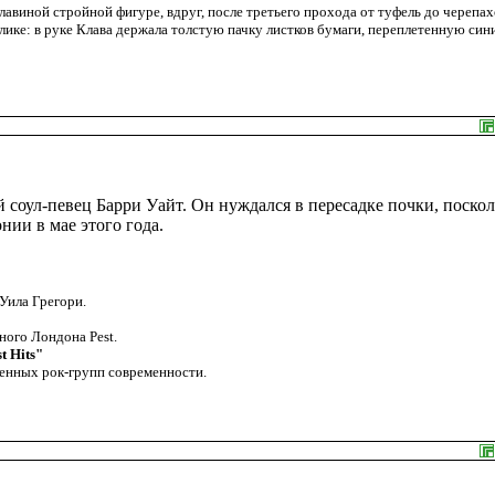
лавиной стройной фигуре, вдруг, после третьего прохода от туфель до черепа
лике: в руке Клава держала толстую пачку листков бумаги, переплетенную син
 соул-певец Барри Уайт. Он нуждался в пересадке почки, поско
нии в мае этого года.
Уила Грегори.
ного Лондона Pest.
 Hits"
енных рок-групп современности.