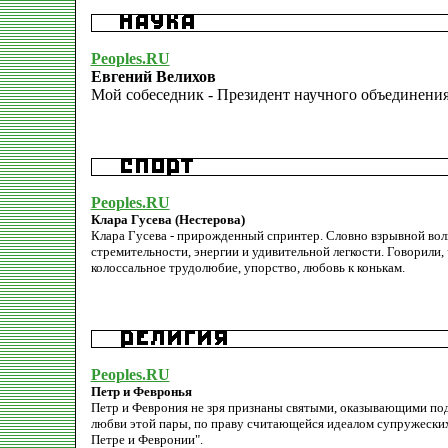
Peoples.RU
Евгений Велихов
Мой собеседник - Президент научного объединени
Peoples.RU
Клара Гусева (Нестерова)
Клара Гусева - прирожденный спринтер. Словно взрывной волн
стремительности, энергии и удивительной легкости. Говорили, ч
колоссальное трудолюбие, упорство, любовь к конькам.
Peoples.RU
Петр и Февронья
Петр и Феврония не зря признаны святыми, оказывающими п
любви этой пары, по праву считающейся идеалом супружеских
Петре и Февронии".