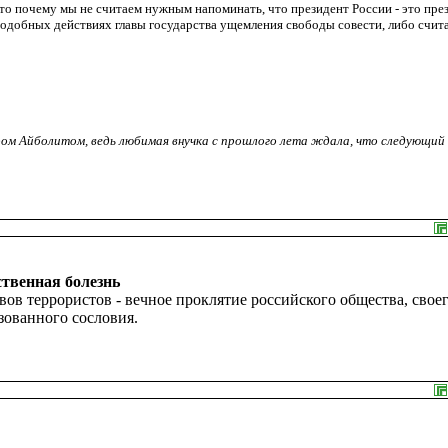
то почему мы не считаем нужным напоминать, что президент России - это пре
подобных действиях главы государства ущемления свободы совести, либо счит
ором Айболитом, ведь любимая внучка с прошлого лета ждала, что следующий 
ственная болезнь
ов террористов - вечное проклятие российского общества, свое
зованного сословия.