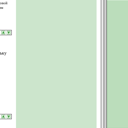
ховой
им
льку