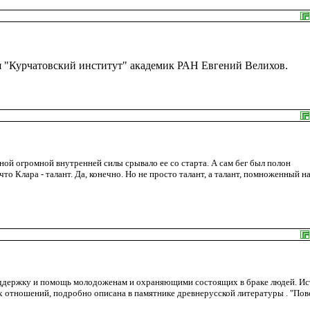
я "Курчатовский институт" академик РАН Евгений Велихов.
ой огромной внутренней силы срывало ее со старта. А сам бег был полон
то Клара - талант. Да, конечно. Но не просто талант, а талант, помноженный н
оддержку и помощь молодоженам и охраняющими состоящих в браке людей. Ис
 отношений, подробно описана в памятнике древнерусской литературы . "Пов