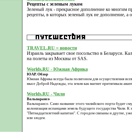
Рецепты с зеленым луком
Зеленый лук - прекрасное дополнение ко многим пр
рецепты, в которых зеленый лук не дополнение, а 
TRAVEL.RU = новости
Израиль закрывает свое посольство в Беларуси. К
на полеты из Москвы от SAS.
Worlds.RU - Южная Африка
ЮАР. Обзор
Южная Африка всегда была полигоном для осуществления всев
мысе Доброй Надежды, эта земля как магнит притягивала авант
Worlds.RU - Чили
Вальпараисо
Вальпараисо. Само название этого чилийского порта будит с
колонизация испанцами земель будущего государства Чили. К
"Пятнадцатилетний капитан". С городом связаны и другие, уже
или злодеи.