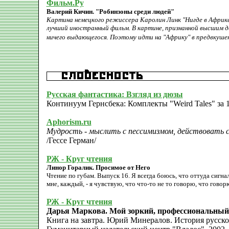
Фильм.Ру
Валерий Кичин. "Робинзоны среди людей"
Картина немецкого режиссера Каролин Линк "Нигде в Африке
лучший иностранный фильм. В картине, признанной высшим 
ничего выдающегося. Поэтому идти на "Африку" в предвкушен
Русская фантастика: Взгляд из дюзы
Континуум Гернсбека: Комплекты "Weird Tales" за 1
Aphorism.ru
Мудрость - мыслить с пессимизмом, действовать 
/Гессе Герман/
РЖ - Круг чтения
Линор Горалик. Просимое от Него
Чтение по губам. Выпуск 16. Я всегда боюсь, что оттуда сигнал
мне, каждый, - я чувствую, что что-то не то говорю, что говорю
РЖ - Круг чтения
Дарья Маркова. Мой зоркий, профессиональный
Книга на завтра. Юрий Минералов. История русской