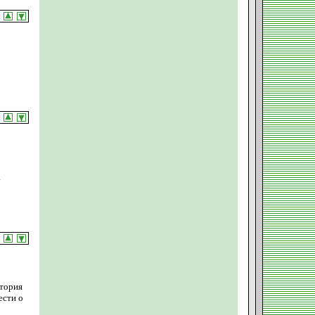
а
тория
ести о