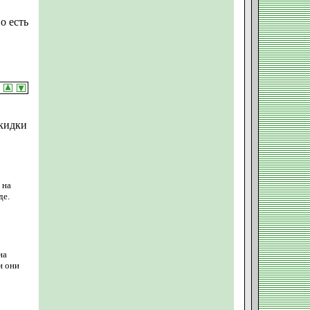
о есть
Скидки
 на
де.
на
и они