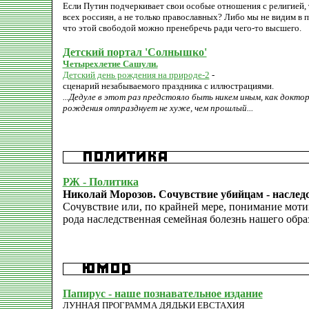
Если Путин подчеркивает свои особые отношения с религией, 
всех россиян, а не только православных? Либо мы не видим в 
что этой свободой можно пренебречь ради чего-то высшего.
Детский портал 'Солнышко'
Четырехлетие Сашули.
Детский день рождения на природе-2
-
сценарий незабываемого праздника с иллюстрациями.
...Дедуле в этот раз предстояло быть никем иным, как докт
рождения отпразднует не хуже, чем прошлый...
РЖ - Политика
Николай Морозов. Сочувствие убийцам - наслед
Сочувствие или, по крайней мере, понимание мотив
рода наследственная семейная болезнь нашего обра
Папирус - наше познавательное издание
ЛУННАЯ ПРОГРАММА ДЯДЬКИ ЕВСТАХИЯ