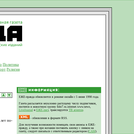
о
Политика
орт
Религия
ЕЖЕ-правда обновляется в режиме онлайн с 5 июня 1998 года.
Газета рассылается неуклонно растущему числу подписчиков,
постится в новостную группу fido7.ru.internet.www.news,
LiveJournal
и
ЕЖЕ-лист
, транслируется
ТВ агентом
.
- обновления в формате RSS.
лет по-
Для получения возможности помещать свои анонсы в ЕЖЕ-
правду, а также при желании поставить кнопку с линком на
газету, следует связаться с ответственным редактором (
CAM
).