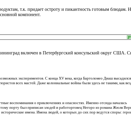
одуктам, т.к. придает остроту и пикантность готовым блюдам. Н
основной компонент.
алининград включен в Петербургский консульский округ США. 
озможных экспериментов. С конца XV века, когда Бартоломео Диаш высадился
юристов всех мастей. Даже колониальные войны были здесь не такими, как вез
мутные воспоминания о приключениях и опасностях. Именно отсюда началась
 этому порту был приписан злодей и работорговец Негоро из романа Жюля Вер
 исторические имена. Имена людей, о которых до сих пор ведутся споры: геро