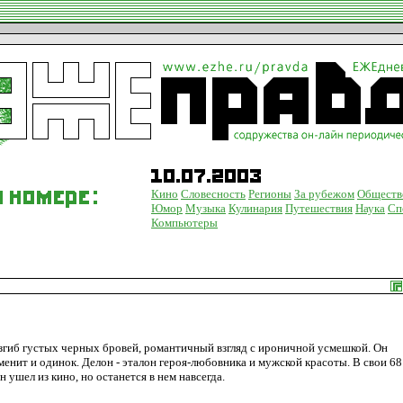
Кино
Словесность
Регионы
За рубежом
Обществ
Юмор
Музыка
Кулинария
Путешествия
Наука
Сп
Компьютеры
 изгиб густых черных бровей, романтичный взгляд с ироничной усмешкой. Он
менит и одинок. Делон - эталон героя-любовника и мужской красоты. В свои 68 
ушел из кино, но останется в нем навсегда.