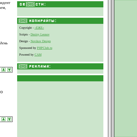
зидент
аем,
Copyright -
«ЕЖЕ»
Scripts -
Dmitry Leonov
Design -
Novikov Design
день
Sponsored by
PHPClub.ru
Powered by
CAM
го