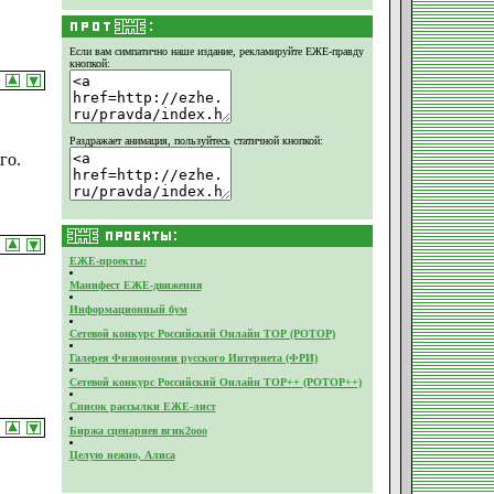
Если вам симпатично наше издание,
рекламируйте ЕЖЕ-правду
кнопкой:
Раздражает анимация, пользуйтесь статичной кнопкой:
го.
ЕЖЕ-проекты:
Манифест ЕЖЕ-движения
Информационный бум
Сетевой конкурс Российский Онлайн ТОР (РОТОР)
Галерея Физиономии русского Интернета (ФРИ)
Сетевой конкурс Российский Онлайн ТОР++ (РОТОР++)
Список рассылки ЕЖЕ-лист
Биржа сценариев вгик2ооо
Целую нежно, Алиса