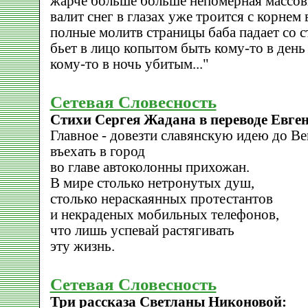
жарче больше больше непомерная массов
валит снег в глазах уже троится с корнем
полные молитв страницы баба падает со 
бьет в лицо копытом быть кому-то в ден
кому-то в ночь убитым..."
Сетевая Словесность
Стихи Сергея Жадана в переводе Евге
Главное - довезти славянскую идею до Ве
въехать в город
во главе автоколонны прихожан.
В мире столько нетронутых душ,
столько нераскаянных протестантов
и некраденых мобильных телефонов,
что лишь успевай растягивать
эту жизнь.
Сетевая Словесность
Три рассказа Светланы Никоновой: