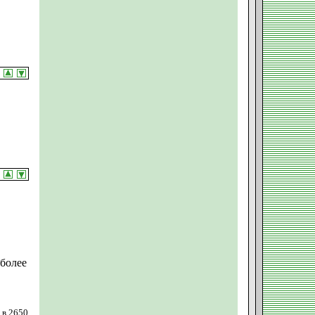
более
 в 2650