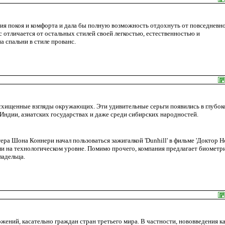
ия покоя и комфорта и дала бы полную возможность отдохнуть от повседневн
с отличается от остальных стилей своей легкостью, естественностью и
 спальни в стиле прованс.
ищенные взгляды окружающих. Эти удивительные серьги появились в глубок
Индии, азиатских государствах и даже среди сибирских народностей.
а Шона Коннери начал пользоваться зажигалкой 'Dunhill' в фильме 'Доктор Но
ами на технологическом уровне. Помимо прочего, компания предлагает биометр
ладельца.
жений, касательно граждан стран третьего мира. В частности, нововведения к