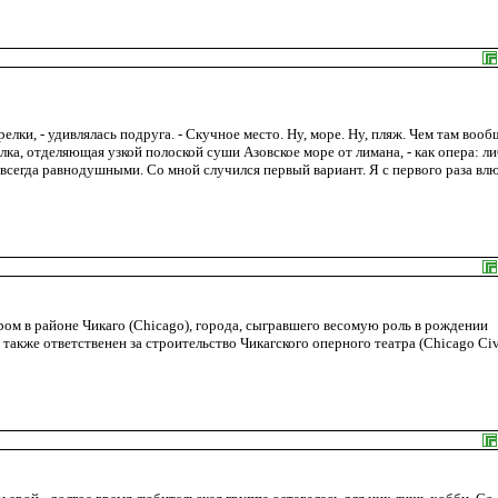
лки, - удивлялась подруга. - Скучное место. Ну, море. Ну, пляж. Чем там вооб
лка, отделяющая узкой полоской суши Азовское море от лимана, - как опера: л
навсегда равнодушными. Со мной случился первый вариант. Я с первого раза вл
ром в районе Чикаго (Chicago), города, сыгравшего весомую роль в рождении
акже ответственен за строительство Чикагского оперного театра (Chicago Civ