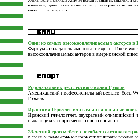
Алана, Эсте и Даниэль Хайм не всегда грезили музыкальной ка
временем, однако, из малоизвестного проекта районного масш
национального уровня.
Один из самых высокооплачиваемых актеров в Г
Фарнум - обладатель именной звезды на Голливудс
высокооплачиваемых актеров в американской кино
Родоначальник рестлерского клана Грэмов
Американский профессиональный рестлер, боец Worl
Грэмов.
Иранский Геркулес или самый сильный человек
Иранский тяжелоатлет, двукратный олимпийский че
выдающихся спортсменов своего времени.
28-летний гроссмейстер погибает в автокатастро
К своим 28 годам Игорь Курносов успел выиграть несколько 