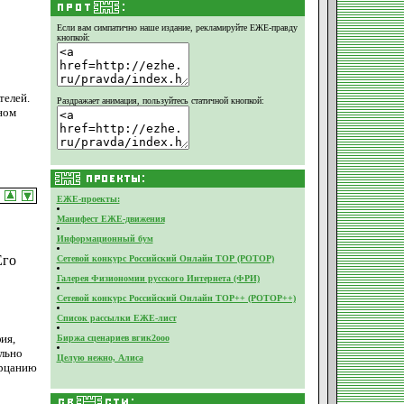
Если вам симпатично наше издание,
рекламируйте ЕЖЕ-правду
кнопкой:
телей.
Раздражает анимация, пользуйтесь статичной кнопкой:
ном
ЕЖЕ-проекты:
Манифест ЕЖЕ-движения
Информационный бум
Его
Сетевой конкурс Российский Онлайн ТОР (РОТОР)
Галерея Физиономии русского Интернета (ФРИ)
Сетевой конкурс Российский Онлайн ТОР++ (РОТОР++)
Список рассылки ЕЖЕ-лист
ия,
Биржа сценариев вгик2ооо
ально
Целую нежно, Алиса
ерцанию