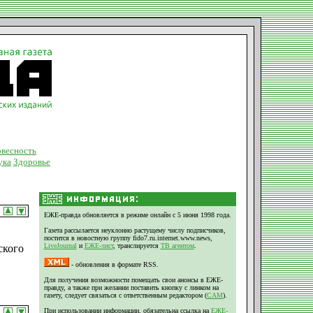
весность
ука
Здоровье
ЕЖЕ-правда обновляется в режиме онлайн с 5 июня 1998 года.
Газета рассылается неуклонно растущему числу подписчиков,
постится в новостную группу fido7.ru.internet.www.news,
LiveJournal
и
ЕЖЕ-лист
, транслируется
ТВ агентом
.
ского
- обновления в формате RSS.
Для получения возможности помещать свои анонсы в ЕЖЕ-
правду, а также при желании поставить кнопку с линком на
газету, следует связаться с ответственным редактором (
CAM
).
При использовании информации, обязательна ссылка на
ЕЖЕ-