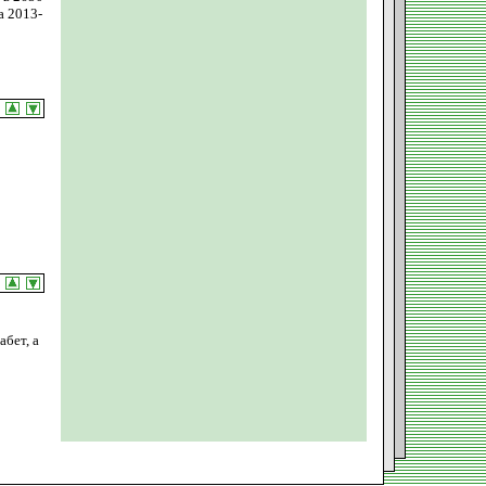
а 2013-
бет, а