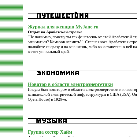
Журнал для женщин MyJane.ru
Отдых на Арабатской стрелке
"Не понимаю, почему ты так фанатеешь от этой Арабатской стре
заниматься? Комаров кормить?". Степная коса Арабатская стре
полюбите ее сразу и на всю жизнь, либо вы останетесь к ней 
в этот уникальный край.
Новатор в области электроэнергетики
Инсулл был новатором в области электроэнергетики и инвесто
комплексной электрической инфраструктуры в США (USA). Он т
Opera House) в 1929-м.
Группа сестер Хайм