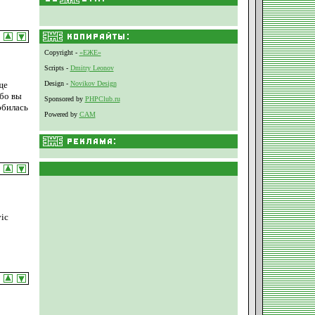
Copyright -
«ЕЖЕ»
Scripts -
Dmitry Leonov
ще
Design -
Novikov Design
ибо вы
Sponsored by
PHPClub.ru
юбилась
Powered by
CAM
ic