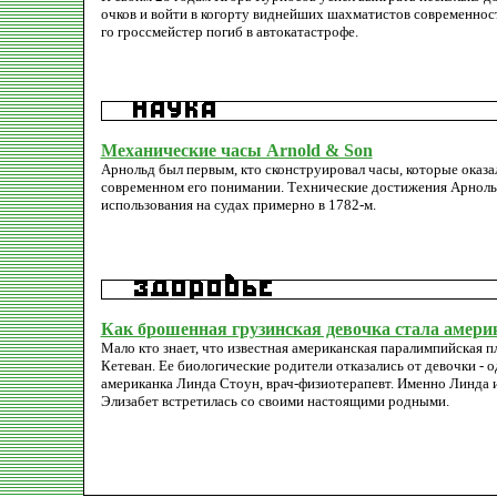
очков и войти в когорту виднейших шахматистов современности
го гроссмейстер погиб в автокатастрофе.
Механические часы Arnold & Son
Арнольд был первым, кто сконструировал часы, которые оказал
современном его понимании. Технические достижения Арноль
использования на судах примерно в 1782-м.
Как брошенная грузинская девочка стала амер
Мало кто знает, что известная американская паралимпийская п
Кетеван. Ее биологические родители отказались от девочки - о
американка Линда Стоун, врач-физиотерапевт. Именно Линда и 
Элизабет встретилась со своими настоящими родными.