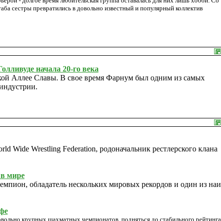
рьерой - долгое время любительская группа оставалась для них лишь хобби. Со
таба сестры превратились в довольно известный и популярный коллектив
олливуде начала 20-го века
кой Аллее Славы. В свое время Фарнум был одним из самых
индустрии.
d Wide Wrestling Federation, родоначальник рестлерского клана
 в мире
мпион, обладатель нескольких мировых рекордов и один из наи
фе
довольно крупных шахматных чемпионатов, подняться до стабильного рейтинга