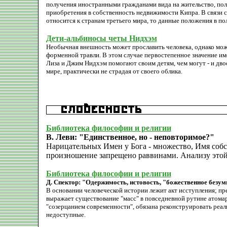
получения иностранными гражданами вида на жительство, пол
приобретения в собственность недвижимости Кипра. В связи с
относится к странам третьего мира, то данные положения в по
Дети-альбиносы четы Нидхэм
Необычная внешность может прославить человека, однако может
форменной травли. В этом случае первостепенное значение им
Лиза и Джим Нидхэм помогают своим детям, чем могут - и дво
мире, практически не страдая от своего облика.
Библиотека философии и религии
В. Леви: "Единственное, но - неповторимое?"
Нарицательных Имен у Бога - множество, Имя собс
произношение запрещено раввинами. Анализу этой
Библиотека философии и религии
Д. Спектор: "Одержимость, истовость, "божественное безум
В основании человеческой истории лежит акт исступления; пр
выражает существование "масс" в повседневной рутине атомар
"созерцанием современности", обязана реконструировать реа
недоступные.