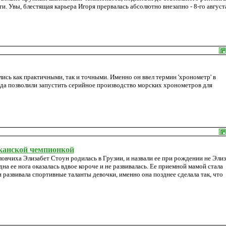
. Увы, блестящая карьера Игоря прервалась абсолютно внезапно - 8-го август
ись как практичными, так и точными. Именно он ввел термин 'хронометр' в
да позволили запустить серийное производство морских хронометров для
иканской чемпионкой
ловчиха Элизабет Стоун родилась в Грузии, и назвали ее при рождении не Элиза
дна ее нога оказалась вдвое короче и не развивалась. Ее приемной мамой стала
развивала спортивные таланты девочки, именно она позднее сделала так, что