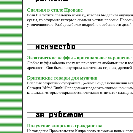
Спальня в стиле Прованс
Если Вы хотите спальную комнату, которая бы дарила ощущен
суеты, то оформите интерьер спальни в стиле прованс. Прован
утонченностью. Разберем более подробно особенности дизайна
Экзотические каффы - оригинальное украшение
Любые каффы обычно сразу же привлекают любопытные и восх
древности. Они были популярны в античных странах, древней 
Британские товары для мужчин
Впервые секретный суперагент Джеймс Бонд в исполнении актер
Сегодня 'Alfred Dunhill' продолжает радовать своими новинк
кошельки, которые открываются, считывая отпечаток пальца в
Получение кипрского гражданства
Не так давно Правительство Кипра ввело несколько новых поло