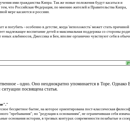
учения ими гражданства Кипра. Так же новые положения будут касаться и
 тем, что Российская Федерация, по мнению жителей и Правительства Кипра,
лной мере касаются и россиян.
 и погубить - особенно в детстве, когда 'непохожесть' может стать причиной
еет надлежащее воспитание детей и максимальная поддержка со стороны роди
е юных альбиносов, Джессика и Бен, вполне органично чувствуют себя в обыч
твенное - одно. Оно неоднократно упоминается в Торе. Однако 
 ситуации посвящена статья.
ие"."
есное бесцветное бытие, на которое ориентирована пост-классическая философ
ного "пребывания"; но "редукция к основаниям", не ограничившая себя изнач
льные основания истории, в трезвых контурах современности позабытые и соз