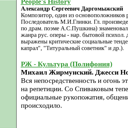
People's History
Александр Сергеевич Даргомыжский
Композитор, один из основоположников р
Последователь М.И.Глинки. Гл. произведе
по драм. поэме А.С.Пушкина) знаменова
жанра рус. оперы - нар. бытовой психол. 
выражены критические социальные тенде
капрал", "Титуральный советник" и др.).
РЖ - Культура (Полифония)
Михаил Жирмунский. Джесси Но
Вся непосредственность и огонь эт
на репетиции. Со Спиваковым теп
официальные рукопожатия, общени
происходило.