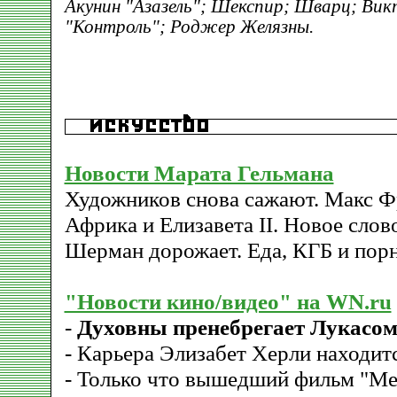
Акунин "Азазель"; Шекспир; Шварц; Вик
"Контроль"; Роджер Желязны.
Новости Марата Гельмана
Художников снова сажают. Макс Фр
Африка и Елизавета II. Новое слов
Шерман дорожает. Еда, КГБ и пор
"Новости кино/видео" на WN.ru
-
Духовны пренебрегает Лукасо
- Карьера Элизабет Херли находитс
- Только что вышедший фильм "Meet