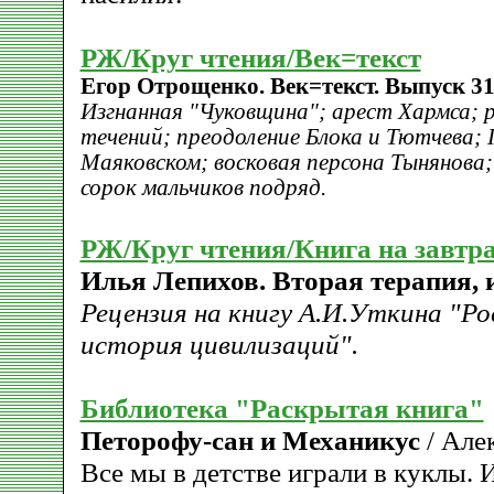
РЖ/Круг чтения/Век=текст
Егор Отрощенко. Век=текст. Выпуск 31
Изгнанная "Чуковщина"; арест Хармса; 
течений; преодоление Блока и Тютчева; 
Маяковском; восковая персона Тынянова; 
сорок мальчиков подряд.
РЖ/Круг чтения/Книга на завтр
Илья Лепихов. Вторая терапия, 
Рецензия на книгу А.И.Уткина "Ро
история цивилизаций".
Библиотека "Раскрытая книга"
Петорофу-сан и Механикус
/ Але
Все мы в детстве играли в куклы. 