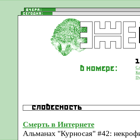
Сл
К
Пу
Смерть в Интернете
Альманах "Курносая" #42: некроф