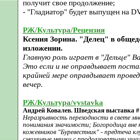
получит свое продолжение;
- "Гладиатор" будет выпущен на D
РЖ/Культура/Рецензия
Ксения Зорина. "Делец" в обще
изложении.
Главную роль играет в "Дельце" В
Это если и не оправдывает постан
крайней мере оправдывает прове
вечер.
РЖ/Культура/vystavka
Андрей Ковалев. Шведская выставка # 
Неразрывность переходности в свете мн
понимания значимости; Богородица вне 
кожевников "Буревестник" - предтеча кл
смазливые мешки с продолговатыми ушам