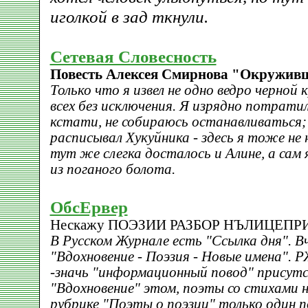
иголкой в зад ткнули.
Сетевая Словесность
Повесть Алексея Смирнова "Окруживш
Только что я извел не одно ведро черной
всех без исключения. Я изрядно потратил
кстати, не собираюсь останавливаться; я
расписывал Хукуйника - здесь я тоже не
тут же слегка досталось и Алине, а сам
из поганого болота.
ОбсЕрвер
Нескажу ПОЭЗИИ РАЗБОР НЪЛИЦЕП
В Русском Журнале есть "Ссылка дня". Вч
"Вдохновение - Поэзия - Новые имена". Р
-значь "информационный повод" присутс
"Вдохновение" этом, поэты со стихами н
рубрике "Поэты о поэзии" только один п