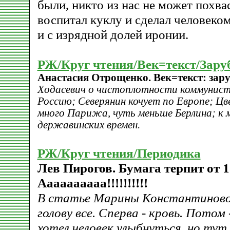
были, никто из нас не может похвас
воспитал куклу и сделал человеком
и с изрядной долей иронии.
РЖ/Круг чтения/Век=текст/Зару
Анастасия Отрощенко. Век=текст: зару
Ходасевич о чистоплотности коммунист
Россию; Северянин кочует по Европе; Цв
много Парижа, чуть меньше Берлина; к м
державинских времен.
РЖ/Круг чтения/Периодика
Лев Пирогов. Бумага терпит от 1
Аааааааааа!!!!!!!!!!
В статье Марины Константиново
голову все. Сперва - кровь. Потом
хотел человек улыбнуться, но тут