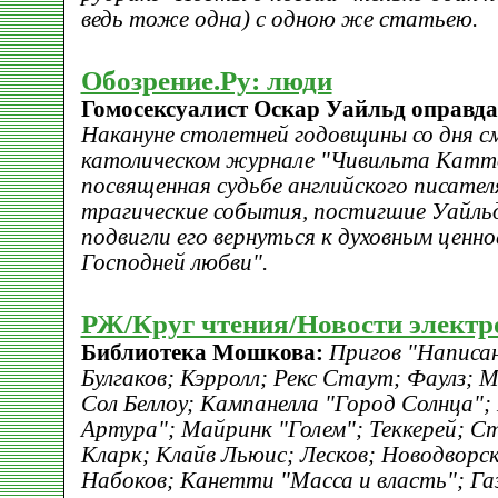
ведь тоже одна) с одною же статьeю.
Обозрение.Ру: люди
Гомосексуалист Оскар Уайльд оправда
Накануне столетней годовщины со дня с
католическом журнале "Чивильта Катт
посвященная судьбе английского писателя
трагические события, постигшие Уайльд
подвигли его вернуться к духовным ценн
Господней любви".
РЖ/Круг чтения/Новости электр
Библиотека Мошкова:
Пригов "Написан
Булгаков; Кэрролл; Рекс Стаут; Фаулз; 
Сол Беллоу; Кампанелла "Город Солнца"
Артура"; Майринк "Голем"; Теккерей; С
Кларк; Клайв Льюис; Лесков; Новодворс
Набоков; Канетти "Масса и власть"; Газ