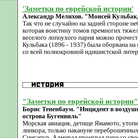
'Заметки по еврейской истории'
Александр Мелихов. "Моисей Кульбак
Так что не случайно на задней стороне н
которая воистину томов премногих тяжел
веселого лопоухого парня можно прочес
Кульбака (1896 - 1937) была оборвана на 
со всей полнокровной идишистской литер
"Заметки по еврейской истории"
Борис Тененбаум. "Инцидент в воздуш
острова Бугенвиль"
Морская авиация, детище Ямамото, утопи
линкора, только накануне переброшенных
Сингапур. Адмирал проиграл пари со сво