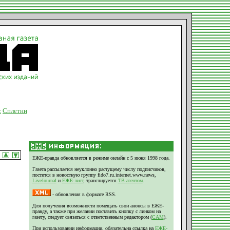
с
Сплетни
ЕЖЕ-правда обновляется в режиме онлайн с 5 июня 1998 года.
Газета рассылается неуклонно растущему числу подписчиков,
постится в новостную группу fido7.ru.internet.www.news,
LiveJournal
и
ЕЖЕ-лист
, транслируется
ТВ агентом
.
- обновления в формате RSS.
Для получения возможности помещать свои анонсы в ЕЖЕ-
правду, а также при желании поставить кнопку с линком на
газету, следует связаться с ответственным редактором (
CAM
).
При использовании информации, обязательна ссылка на
ЕЖЕ-