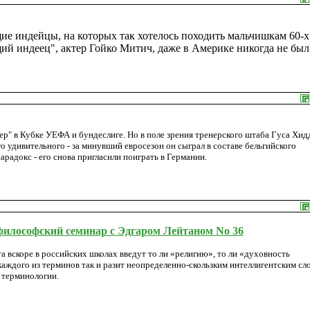
ие индейцы, на которых так хотелось походить мальчишкам 60-х
ящий индеец", актер Гойко Митич, даже в Америке никогда не был
ер" в Кубке УЕФА и бундеслиге. Но в поле зрения тренерского штаба Гуса Хид
го удивительного - за минувший евросезон он сыграл в составе бельгийского
парадокс - его снова пригласили поиграть в Германии.
философский семинар с Эдгаром Лейтаном No 36
а вскоре в российских школах введут то ли «религию», то ли «духовность
т каждого из терминов так и разит неопределенно-скользким интеллигентским сл
 терминологии.