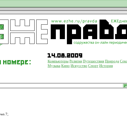
Компьютеры
Религия
Путешествия
Природа
Сек
Музыка
Кино
Искусство
Спорт
История
ws 7;