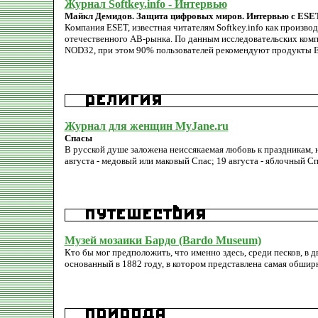
Журнал Softkey.info - Интервью
Майкл Демидов. Защита цифровых миров. Интервью с ESE
Компания ESET, известная читателям Softkey.info как произв
отечественного АВ-рынка. По данным исследовательских ко
NOD32, при этом 90% пользователей рекомендуют продукты 
Журнал для женщин MyJane.ru
Спасы
В русской душе заложена неиссякаемая любовь к праздникам, н
августа - медовый или маковый Спас; 19 августа - яблочный Сп
Музей мозаики Бардо (Bardo Museum)
Кто бы мог предположить, что именно здесь, среди песков, в
основанный в 1882 году, в котором представлена самая обшир