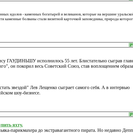
нных идолов - каменных богатырей и великанов, которые на вершине уральско
ти каменные болваны стали визитной карточкой заповедника, природа которог
ису ГАУДИНЬШУ исполнилось 55 лет. Блистательно сыграв гла
нго", он покорил весь Советский Союз, став воплощением образ
стать звездой" Лев Лещенко сыграет самого себя. А в интервью
ийском шоу-бизнесе.
упить яхту.
ьяка-парикмахера до экстравагантного пирата. Но недавно Депп