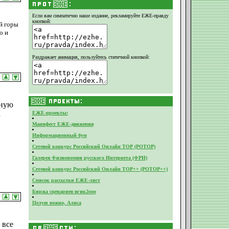
Если вам симпатично наше издание,
рекламируйте ЕЖЕ-правду
кнопкой:
й горы
о и
Раздражает анимация, пользуйтесь статичной кнопкой:
вную
а
ЕЖЕ-проекты:
Манифест ЕЖЕ-движения
Информационный бум
Сетевой конкурс Российский Онлайн ТОР (РОТОР)
Галерея Физиономии русского Интернета (ФРИ)
Сетевой конкурс Российский Онлайн ТОР++ (РОТОР++)
Список рассылки ЕЖЕ-лист
Биржа сценариев вгик2ооо
Целую нежно, Алиса
 все