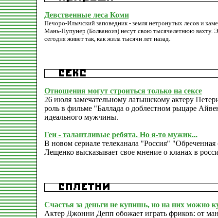
Девственные леса Коми
Печоро-Илычский заповедник - земля нетронутых лесов и каме
Мань-Пупунер (Болваноиз) несут свою тысячелетнюю вахту. Э
сегодня живет так, как жила тысячи лет назад.
Отношения могут строиться только на сексе
26 июля замечательному латышскому актеру Петер
роль в фильме "Баллада о доблестном рыцаре Айве
идеального мужчины.
Геи - талантливые ребята. Но я-то мужик...
В новом сериале телеканала "Россия" "Обреченная 
Лещенко высказывает свое мнение о кланах в росс
Счастья за деньги не купишь, но на них можно к
Актер Джонни Депп обожает играть фриков: от ман