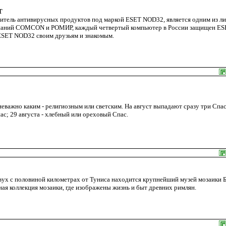
T
одитель антивирусных продуктов под маркой ESET NOD32, является одним из л
мпаний COMCON и РОМИР, каждый четвертый компьютер в России защищен ES
ESET NOD32 своим друзьям и знакомым.
еважно каким - религиозным или светским. На август выпадают сразу три Спас
ас; 29 августа - хлебный или ореховый Спас.
 двух с половиной километрах от Туниса находится крупнейший музей мозаики 
ная коллекция мозаики, где изображены жизнь и быт древних римлян.