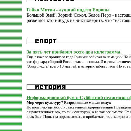
Гойко Митич - лучший индеец Европы
Большой Змей, Зоркий Сокол, Белое Перо - настоящ
разве мог кто-нибудь из них поверить, что "насто
За пять лет прибавил всего два килограмма
Еще в начале прошлого года Булыкин забивал за немецкий "Бай
экс-форвард сборной России так и не попал. И в этом нет ниче
"Андерлехта" всего 10 матчей, в которых забил 3 гола. Но вот 
Информационный бум :: Субботний религиозно-
Мир через культуру? Разрозненные мысли вслух
По воле пекущегося о нравственном здоровье нации Президент
с нравственностью», то ли «культуру», а то так все вместе. О
«как бы». Попытка поразмыслить о проблематике, а заодно и о