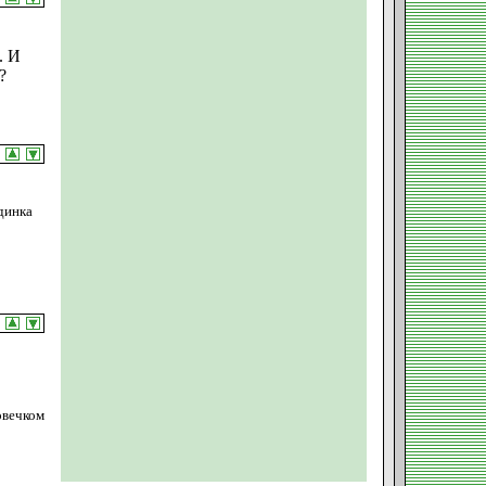
. И
?
динка
овечком