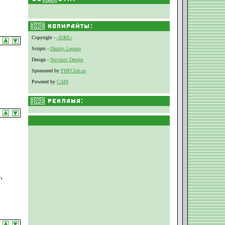
Copyright -
«ЕЖЕ»
Scripts -
Dmitry Leonov
Design -
Novikov Design
Sponsored by
PHPClub.ru
Powered by
CAM
,