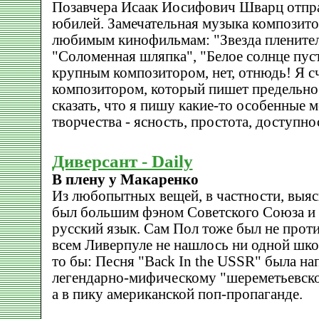
Позавчера Исаак Иосифович Шварц отпра
юбилей. Замечательная музыка композито
любимым кинофильмам: "Звезда пленител
"Соломенная шляпка", "Белое солнце пуст
крупным композитором, нет, отнюдь! Я с
композитором, который пишет предельно 
сказать, что я пишу какие-то особенные 
творчества - ясность, простота, доступно
Диверсант - Daily
В плену у Макаренко
Из любопытных вещей, в частности, выяс
был большим фэном Советского Союза и 
русский язык. Сам Пол тоже был не проти
всем Ливерпуле не нашлось ни одной шко
то бы: Песня "Back In the USSR" была на
легендарно-мифическому "шереметьевск
а в пику американской поп-пропаганде.