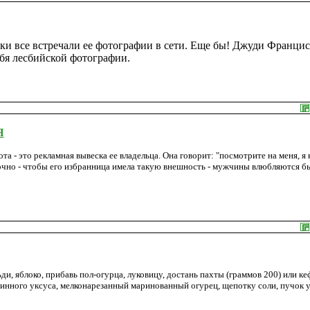
ски все встречали ее фотографии в сети. Еще бы! Джуди Франци
бя лесбийской фотографии.
Я
а - это рекламная вывеска ее владельца. Она говорит: "посмотрите на меня, я 
очно - чтобы его избранница имела такую внешность - мужчины влюбляются б
и, яблоко, прибавь пол-огурца, луковицу, достань пахты (граммов 200) или ке
винного уксуса, мелконарезанный маринованный огурец, щепотку соли, пучок у