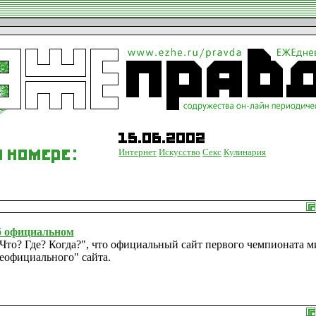
Интернет
Искусство
Секс
Кулинария
об официальном
то? Где? Когда?", что официальный сайт первого чемпионата ми
еофициального" сайта.