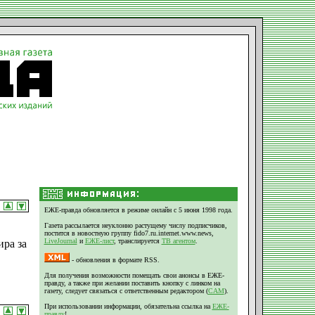
ЕЖЕ-правда обновляется в режиме онлайн с 5 июня 1998 года.
Газета рассылается неуклонно растущему числу подписчиков,
постится в новостную группу fido7.ru.internet.www.news,
LiveJournal
и
ЕЖЕ-лист
, транслируется
ТВ агентом
.
ра за
- обновления в формате RSS.
Для получения возможности помещать свои анонсы в ЕЖЕ-
правду, а также при желании поставить кнопку с линком на
газету, следует связаться с ответственным редактором (
CAM
).
При использовании информации, обязательна ссылка на
ЕЖЕ-
правду
!