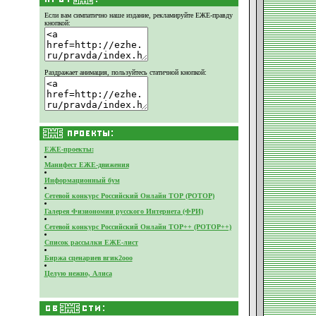
Если вам симпатично наше издание,
рекламируйте ЕЖЕ-правду
кнопкой:
Раздражает анимация, пользуйтесь статичной кнопкой:
ЕЖЕ-проекты:
Манифест ЕЖЕ-движения
Информационный бум
Сетевой конкурс Российский Онлайн ТОР (РОТОР)
Галерея Физиономии русского Интернета (ФРИ)
Сетевой конкурс Российский Онлайн ТОР++ (РОТОР++)
Список рассылки ЕЖЕ-лист
Биржа сценариев вгик2ооо
Целую нежно, Алиса