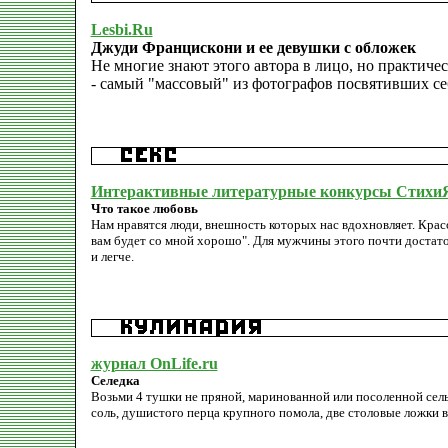
Lesbi.Ru
Джуди Францискони и ее девушки с обложек
Не многие знают этого автора в лицо, но практиче
- самый "массовый" из фотографов посвятивших се
Интерактивные литературные конкурсы Стихи
Что такое любовь
Нам нравятся люди, внешность которых нас вдохновляет. Красот
вам будет со мной хорошо". Для мужчины этого почти достат
и легче.
журнал OnLife.ru
Селедка
Возьми 4 тушки не пряной, маринованной или посоленной сельд
соль, душистого перца крупного помола, две столовые ложки 