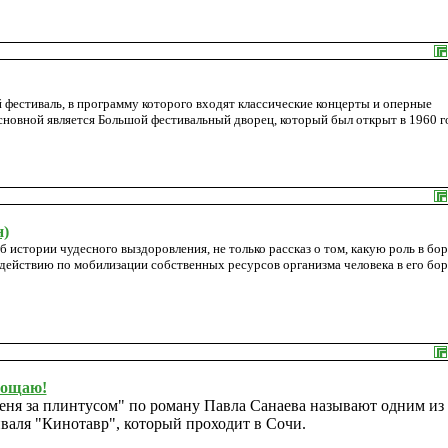
 фестиваль, в программу которого входят классические концерты и оперные
сновной является Большой фестивальный дворец, который был открыт в 1960 г
н)
об истории чудесного выздоровления, не только рассказ о том, какую роль в бор
к действию по мобилизации собственных ресурсов организма человека в его бор
рощаю!
ня за плинтусом" по роману Павла Санаева называют одним из
валя "Кинотавр", который проходит в Сочи.