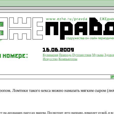
Кулинария
Природа
Путешествия
Музыка
Здоро
Искусство
Компьютеры
ропом. Ломтики такого кекса можно намазать мягким сыром (л
ет на дрожащих парусах марева. Посмотрит лето направо, взмахнет рукой, и в