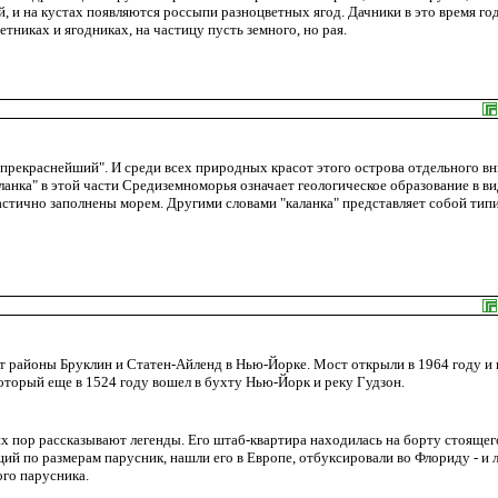
, и на кустах появляются россыпи разноцветных ягод. Дачники в это время го
тниках и ягодниках, на частицу пусть земного, но рая.
 "прекраснейший". И среди всех природных красот этого острова отдельного в
анка" в этой части Средиземноморья означает геологическое образование в ви
астично заполнены морем. Другими словами "каланка" представляет собой ти
т районы Бруклин и Статен-Айленд в Нью-Йорке. Мост открыли в 1964 году и 
оторый еще в 1524 году вошел в бухту Нью-Йорк и реку Гудзон.
х пор рассказывают легенды. Его штаб-квартира находилась на борту стоящег
ий по размерам парусник, нашли его в Европе, отбуксировали во Флориду - и
го парусника.