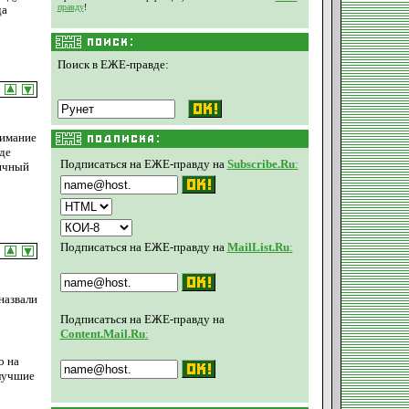
правду
!
да
Поиск в ЕЖЕ-правде:
нимание
де
Подписаться на ЕЖЕ-правду на
Subscribe.Ru
:
пичный
Подписаться на ЕЖЕ-правду на
MailList.Ru
:
назвали
Подписаться на ЕЖЕ-правду на
Content.Mail.Ru
:
о на
 лучшие