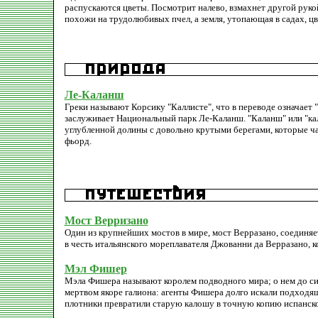
распускаются цветы. Посмотрит налево, взмахнет другой рукой
похожи на трудолюбивых пчел, а земля, утопающая в садах, цве
Ле-Каланш
Греки называют Корсику "Каллисте", что в переводе означает
заслуживает Национальный парк Ле-Каланш. "Каланш" или "кал
углубленной долины с довольно крутыми берегами, которые ч
фьорд.
Мост Верризано
Один из крупнейших мостов в мире, мост Верразано, соединяе
в честь итальянского мореплавателя Джованни да Верразано, к
Мэл Фишер
Мэла Фишера называют королем подводного мира; о нем до си
мертвом якоре галиона: агенты Фишера долго искали подходящ
плотники превратили старую калошу в точную копию испанско