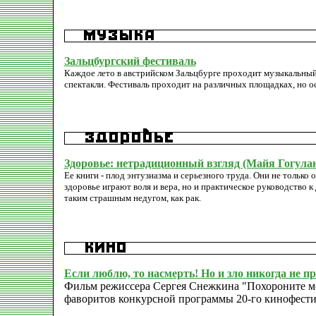
Зальцбургский фестиваль
Каждое лето в австрийском Зальцбурге проходит музыкальный
спектакли. Фестиваль проходит на различных площадках, но о
Здоровье: нетрадиционный взгляд (Майя Гогула
Ее книги - плод энтузиазма и серьезного труда. Они не только 
здоровье играют воля и вера, но и практическое руководство 
таким страшным недугом, как рак.
Если люблю, то насмерть! Но и зло никогда не п
Фильм режиссера Сергея Снежкина "Похороните ме
фаворитов конкурсной программы 20-го кинофести