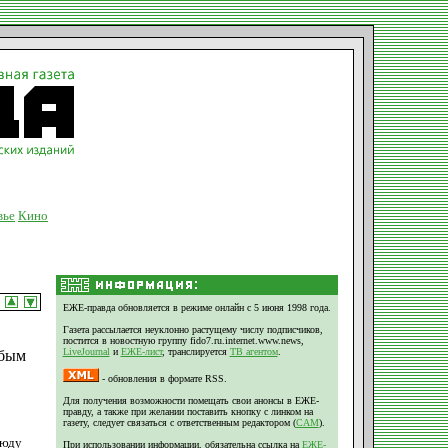
вье
Кино
ЕЖЕ-правда обновляется в режиме онлайн с 5 июня 1998 года.
Газета рассылается неуклонно растущему числу подписчиков,
постится в новостную группу fido7.ru.internet.www.news,
LiveJournal
и
ЕЖЕ-лист
, транслируется
ТВ агентом
.
юбым
- обновления в формате RSS.
Для получения возможности помещать свои анонсы в ЕЖЕ-
правду, а также при желании поставить кнопку с линком на
газету, следует связаться с ответственным редактором (
CAM
).
сюду
При использовании информации, обязательна ссылка на
ЕЖЕ-