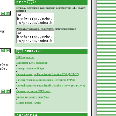
Если вам симпатично наше издание,
рекламируйте ЕЖЕ-правду
кнопкой:
Раздражает анимация, пользуйтесь статичной кнопкой:
оду.
ЕЖЕ-проекты:
Манифест ЕЖЕ-движения
ьбе за
ьбе с
Информационный бум
Сетевой конкурс Российский Онлайн ТОР (РОТОР)
Галерея Физиономии русского Интернета (ФРИ)
Сетевой конкурс Российский Онлайн ТОР++ (РОТОР++)
Список рассылки ЕЖЕ-лист
Биржа сценариев вгик2ооо
Целую нежно, Алиса