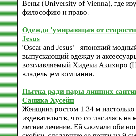
Вены (University of Vienna), где из
философию и право.
Одежда 'умирающая от старости'
Jesus
'Oscar and Jesus' - японский модны
выпускающий одежду и аксессуар
возглавляемый Хидеки Акихиро (Hi
владельцем компании.
Пытка ради пары лишних санти
Саника Хусейн
Женщина ростом 1.34 м настолько 
издевательств, что согласилась на 
летнее лечение. Ей сломали обе но
скобки, сделавшие ее почти на 9 с