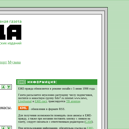
порт
Музыка
ЕЖЕ-правда обновляется в режиме онлайн с 5 июня 1998 года.
Газета рассылается неуклонно растущему числу подписчиков,
постится в новостную группу fido7.ru.internet.www.news,
LiveJournal
и
ЕЖЕ-лист
, транслируется
ТВ агентом
.
амасы.
- обновления в формате RSS.
Для получения возможности помещать свои анонсы в ЕЖЕ-
правду, а также при желании поставить кнопку с линком на
газету, следует связаться с ответственным редактором (
CAM
).
При использовании информации, обязательна ссылка на
ЕЖЕ-