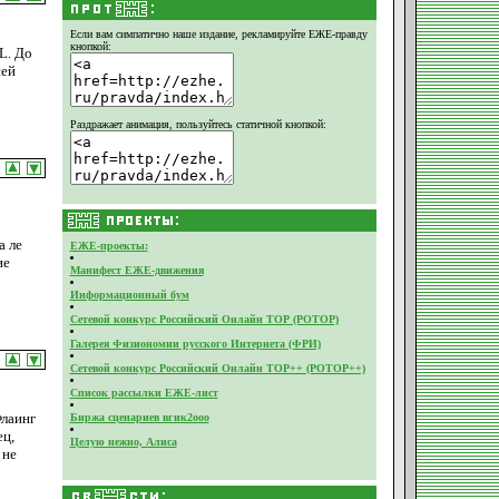
Если вам симпатично наше издание,
рекламируйте ЕЖЕ-правду
кнопкой:
L. До
ией
Раздражает анимация, пользуйтесь статичной кнопкой:
а ле
ЕЖЕ-проекты:
ие
Манифест ЕЖЕ-движения
Информационный бум
Сетевой конкурс Российский Онлайн ТОР (РОТОР)
Галерея Физиономии русского Интернета (ФРИ)
Сетевой конкурс Российский Онлайн ТОР++ (РОТОР++)
Список рассылки ЕЖЕ-лист
Флаинг
Биржа сценариев вгик2ооо
ец,
Целую нежно, Алиса
 не