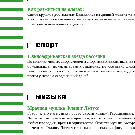
Как разжиться на блогах?
Самое крупное достижение Калаканиса на данный момент - это е
этого он выступил основателем и служил главным исполнитель
печатных и онлайновых изданий.
Южноафриканская звезда бассейна
По мнению многих спортсменов и спортивных аналитиков, на 
болельщиков, так как на водных стадионах, по уже давно сло
Кло знакомо хорошо - это он завоевал две олимпийских медал
планы у него на сегодняшний день?
Мрачная музыка Флаинг Лотуса
Говорят, что его музыка просто 'сносит крышу'. Рассказывают, 
Лотус называет человеком мрачным, и те, кто знает его лично
любит проводить время в одиночестве. Отчасти музыка, котору
помешало Флаингу Лотусу стать одной из главных фигур на э