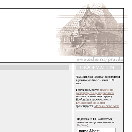
"ЕЖЕковская Правда" обновляется
в режиме on-line с 5 июня 1998
года.
Газета рассылается
неуклонно
растущему числу подписчиков
,
постится в новостную группу
fido7.ru.internet.www.news и
ЕЖЕковский мэйл лист
,
транслируется
MSNBC News Alert
Подписка на
ЕП
(отписаться,
поменять настройки можно на
ГорКоте
):