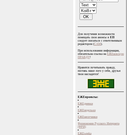
Для получения возможности
помещать свои анонсы в
ЕП
следует связаться с ответственным
редактором (
CAM
).
При использовании информации,
обязательна ссылка на
ЕЖЕковскую
ПРАВДУ
!
Нравится почитывать правду,
поставь наше лого у себя, друзья
твои насладятся!
ЕЖЕпроекты:
ЕЖЕдневки
ЕЖЕнедельки
ЕЖЕмесячники
Физиономии Русского Интернета
(ФРИ)
ЕЖЕweeka