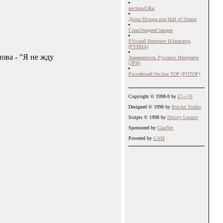
ностальЕЖи
Доска Позора или Hall of Shame
СпамЭпидемСтанция
РУсский Интернет НАвигатор
(РУИНА)
ова - "Я не жду
Знаменитость Русского Интернета
(ЗРИ)
Российский Оn-line TOP (POTOP)
Copyright © 1998-9 by
E}-|-{E
Designed © 1998 by
RusArt Studio
Scripts © 1998 by
Dmitry Leonov
Sponsored by
GlasNet
Powered by
CAM