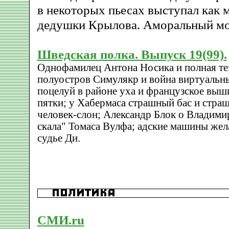
в некоторых пьесах выступал как 
дедушки Крылова. Аморальный мо
Шведская полка. Выпуск 19(99).
Однофамилец Антона Носика и полная те
полуостров Симулякр и война виртуальны
поцелуй в районе уха и французское выш
пятки; у Хабермаса страшный бас и стра
человек-слон; Александр Блок о Владими
скала" Томаса Вулфа; адские машины жела
судье Ди.
СМИ.ru