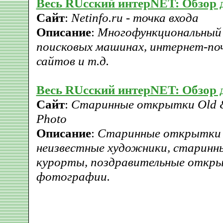
Весь RUсский интерNET: Обзор 
Сайт
:
Netinfo.ru - точка входа
Описание
:
Многофункциональный 
поисковых машинах, интернет-по
сайтов и т.д.
Весь RUсский интерNET: Обзор 
Сайт
:
Cтаринные открытки Old &
Photo
Описание
:
Cтаринные открытки 
неизвестные художники, старинны
курорты, поздравительные откры
фотографии.