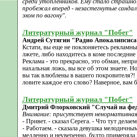
среди утопленников. Ему стало страшно
пробежал вперед - незастегнутые санда
эхом по вагону".
Литературный журнал "Побег"
Андрей Сутягин "Радио Апокалипсиса
Кстати, вы еще не поклоняетесь рекламны
лжете, либо находитесь в коме последние 
Реклама - это прекрасно, это обман, неп
нахальная ложь, вы все об этом знаете. Н
вы так влюблены в вашего покровителя?!
ловите каждое его слово? Наверное, вам 
Литературный журнал "Побег"
Дмитрий Флорковский "Случай на фед
Внимание: присутствует ненормативная
- Привет. - сказал Серега. - Что тут делае
- Работаем. - сказала девушка мелодичным
медленно и неуверенно, будто примеряла 