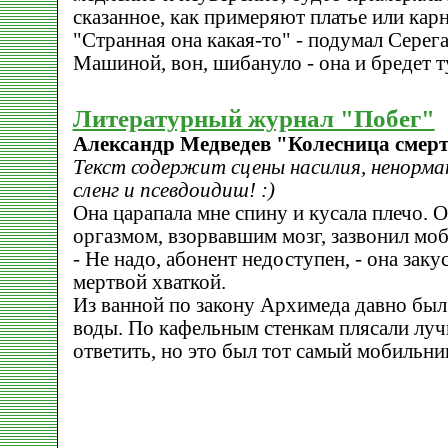
сказанное, как примеряют платье или кар
"Странная она какая-то" - подумал Серега
Машиной, вон, шибануло - она и бредет ту
Литературный журнал "Побег"
Александр Медведев "Колесница смер
Текст содержит сцены насилия, ненормат
сленг и псевдоидиш! :)
Она царапала мне спину и кусала плечо.
оргазмом, взорвавшим мозг, зазвонил мо
- Не надо, абонент недоступен, - она зак
мертвой хваткой.
Из ванной по закону Архимеда давно бы
воды. По кафельным стенкам плясали лучи
ответить, но это был тот самый мобильни