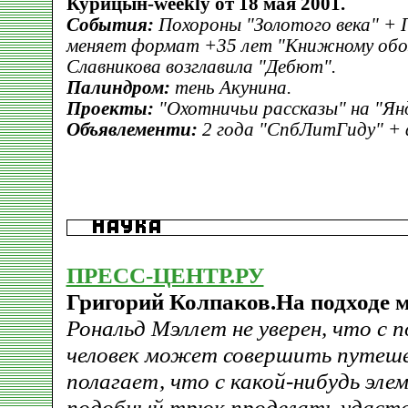
Курицын-weekly от 18 мая 2001.
События:
Похороны "Золотого века" + 
меняет формат +35 лет "Книжному обо
Славникова возглавила "Дебют".
Палиндром:
тень Акунина.
Проекты:
"Охотничьи рассказы" на "Янд
Объявлементи:
2 года "СпбЛитГиду" + 
ПРЕСС-ЦЕНТР.РУ
Григорий Колпаков.На подходе 
Рональд Мэллет не уверен, что с
человек может совершить путеше
полагает, что с какой-нибудь эл
подобный трюк проделать удастс