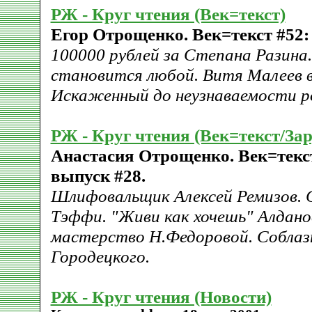
РЖ - Круг чтения (Век=текст)
Егор Отрощенко. Век=текст #52: 
100000 рублей за Степана Разина.
становится любой. Витя Малеев в
Искаженный до неузнаваемости р
РЖ - Круг чтения (Век=текст/За
Анастасия Отрощенко. Век=текст
выпуск #28.
Шлифовальщик Алексей Ремизов.
Тэффи. "Живи как хочешь" Алдан
мастерство Н.Федоровой. Собла
Городецкого.
РЖ - Круг чтения (Новости)