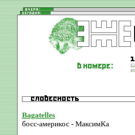
Сл
р
Bagatelles
босс-америкос - МаксимКа