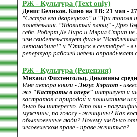
РЖ - Культура (Text only)
Денис Беликов. Кино на ТВ: 21 мая - 27
"Сестра его дворецкого" и "Три тополя н
понедельник. "Ядовитый плющ" - Дрю Бэ
себя. Роберт Де Ниро и Мэрил Стрип не 
чем свидетельствует фильм "Влюбленные
автомобиля!" и "Отпуск в сентябре" - в 
репертуар рабочей недели оправдывает 
РЖ - Культура (Рецензия)
Михаил Фихтенгольц. Диковины средне
Имя автора книги -
Энгус Хэриот
- изве
же
"Кастраты в опере"
интригует и ш
кастратов с природой и пониманием иск
было бы интересно. Кто они - полумифич
мужчины, по голосу - женщины? Как вос
обыкновенные люди? Почему им было от
человеческом праве - праве жениться?