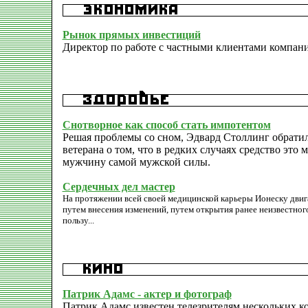
Рынок прямых инвестиций
Директор по работе с частными клиентами компании
Снотворное как способ стать импотентом
Решая проблемы со сном, Эдвард Столлинг обратил
ветерана о том, что в редких случаях средство эт
мужчину самой мужской силы.
Сердечных дел мастер
На протяжении всей своей медицинской карьеры Ионеску двиг
путем внесения изменений, путем открытия ранее неизвестног
пользу...
Патрик Адамс - актер и фотограф
Патрик Адамс известен телезрителям нескольких ко