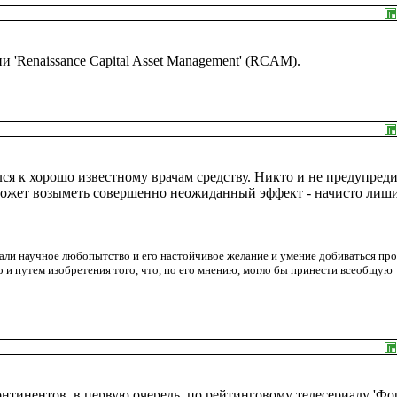
 'Renaissance Capital Asset Management' (RCAM).
ся к хорошо известному врачам средству. Никто и не предупред
о может возыметь совершенно неожиданный эффект - начисто лиш
али научное любопытство и его настойчивое желание и умение добиваться про
о и путем изобретения того, что, по его мнению, могло бы принести всеобщую
нтинентов, в первую очередь, по рейтинговому телесериалу 'Фо