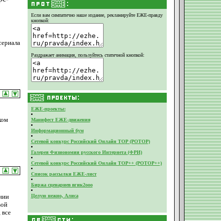
Если вам симпатично наше издание,
рекламируйте ЕЖЕ-правду
кнопкой:
сериала
Раздражает анимация, пользуйтесь статичной кнопкой:
ЕЖЕ-проекты:
ком
Манифест ЕЖЕ-движения
Информационный бум
Сетевой конкурс Российский Онлайн ТОР (РОТОР)
Галерея Физиономии русского Интернета (ФРИ)
Сетевой конкурс Российский Онлайн ТОР++ (РОТОР++)
Список рассылки ЕЖЕ-лист
Биржа сценариев вгик2ооо
нии
Целую нежно, Алиса
вой
 все