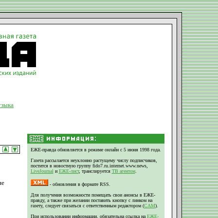
зыка
ЕЖЕ-правда обновляется в режиме онлайн с 5 июня 1998 года.
Газета рассылается неуклонно растущему числу подписчиков,
постится в новостную группу fido7.ru.internet.www.news,
LiveJournal
и
ЕЖЕ-лист
, транслируется
ТВ агентом
.
не
- обновления в формате RSS.
Для получения возможности помещать свои анонсы в ЕЖЕ-
правду, а также при желании поставить кнопку с линком на
газету, следует связаться с ответственным редактором (
CAM
).
При использовании информации, обязательна ссылка на
ЕЖЕ-