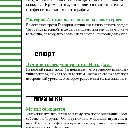
мажоры'. Кроме этого, он является исполнителем в
профессиональным фотографом.
Григорий Антипенко не похож на своих героев
В настоящее время Григория Антипенко можно назвать 'звездой
'Не родись красивой', и до сегодняшнего дня ему пока что не у
возможно, потому, что реальный характер Григория далек от 
Лучший тренер университета Нотр-Дама
На первый взгляд могло бы показаться, что тренером команды
университета, ни хотя бы католиком. Назначив его на этот по
невероятный уровень, о котором ранее могла только лишь мечт
Мечты сбываются
Увлечение музыкой привело к тому, что после окончания школы
собственной группы. Он потратил много времени, играя с муз
игре. Именно этот факт, сподвигнул его в дальнейшем на поис
его музыкальные фантазии.