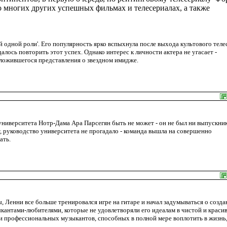
о многих других успешных фильмах и телесериалах, а также
 одной роли'. Его популярность ярко вспыхнула после выхода культового теле
далось повторить этот успех. Однако интерес к личности актера не угасает -
сложившегося представления о звездном имидже.
 университета Нотр-Дама Ара Парсегян быть не может - он не был ни выпускни
ст, руководство университета не прогадало - команда вышла на совершенно
ать.
, Ленни все больше тренировался игре на гитаре и начал задумываться о созда
ыкантами-любителями, которые не удовлетворяли его идеалам в чистой и краси
ки профессиональных музыкантов, способных в полной мере воплотить в жизнь,