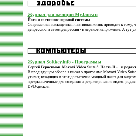
Журнал для женщин MyJane.ru
Йога и состояние нервной системы
Современная насыщенная и активная жизнь приводит к тому, 
депрессию, а затем депрессия - в нервное напряжение. А тут у
Журнал Softkey.info - Программы
Сергей Герасимов. Movavi Video Suite 5. Часть II - ...и редак
В предыдущем обзоре я писал о программе Movavi Video Suite
утилит, входящих в этот достаточно мощный пакет для видео
предназначенные для создания и редактирования видео: редакт
DVD-дисков.