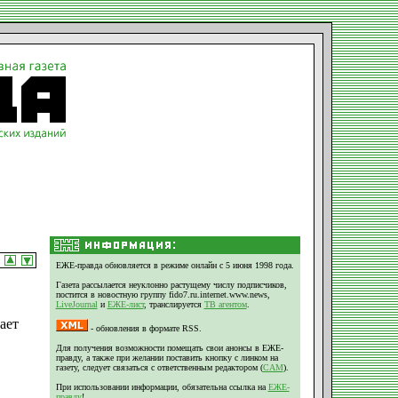
ЕЖЕ-правда обновляется в режиме онлайн с 5 июня 1998 года.
Газета рассылается неуклонно растущему числу подписчиков,
постится в новостную группу fido7.ru.internet.www.news,
LiveJournal
и
ЕЖЕ-лист
, транслируется
ТВ агентом
.
ает
- обновления в формате RSS.
Для получения возможности помещать свои анонсы в ЕЖЕ-
правду, а также при желании поставить кнопку с линком на
газету, следует связаться с ответственным редактором (
CAM
).
При использовании информации, обязательна ссылка на
ЕЖЕ-
правду
!