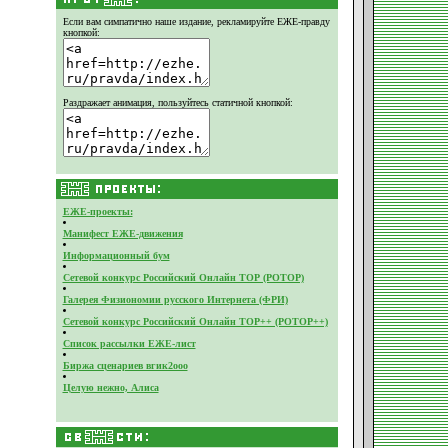
Если вам симпатично наше издание,
рекламируйте ЕЖЕ-правду
кнопкой:
Раздражает анимация, пользуйтесь статичной кнопкой:
ЕЖЕ-проекты:
Манифест ЕЖЕ-движения
Информационный бум
Сетевой конкурс Российский Онлайн ТОР (РОТОР)
Галерея Физиономии русского Интернета (ФРИ)
Сетевой конкурс Российский Онлайн ТОР++ (РОТОР++)
Список рассылки ЕЖЕ-лист
Биржа сценариев вгик2ооо
Целую нежно, Алиса