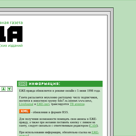
ЕЖЕ-правда обновляется в режиме онлайн с 5 июня 1998 года.
Газета рассылается неуклонно растущему числу подписчиков,
постится в новостную группу fido7.ru.internet.www.news,
LiveJournal
и
ЕЖЕ-лист
, транслируется
ТВ агентом
.
- обновления в формате RSS.
Для получения возможности помещать свои анонсы в ЕЖЕ-
правду, а также при желании поставить кнопку с линком на
газету, следует связаться с ответственным редактором (
CAM
).
При использовании информации, обязательна ссылка на
ЕЖЕ-
правду
!