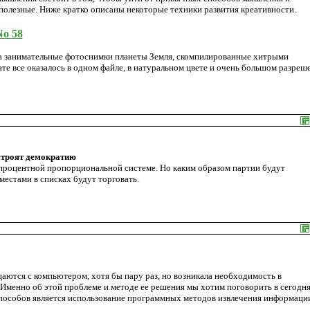
полезные. Ниже кратко описаны некоторые техники развития креативности.
o 58
 на занимательные фотоснимки планеты Земля, скомпилированные хитрыми
те все оказалось в одном файле, в натуральном цвете и очень большом разреш
строят демократию
опроцентной пропорциональной системе. Но каким образом партии будут
местами в списках будут торговать.
общаются с компьютером, хотя бы пару раз, но возникала необходимость в
Именно об этой проблеме и методе ее решения мы хотим поговорить в сегодн
способов является использование программных методов извлечения информаци