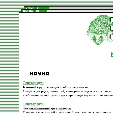
Элитариум
Ближний круг: селекция особого персонала
Существует ряд должностей, к которым предъявляются повыш
требования личностного характера, существуют и по отношен
Элитариум
Техники развития креативности
Одна из главных целей упражнений для развития креативного