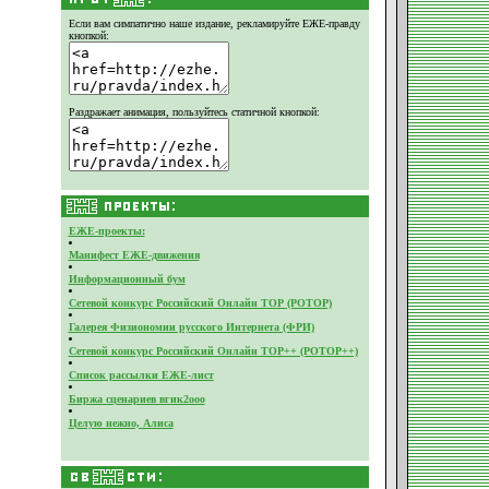
Если вам симпатично наше издание,
рекламируйте ЕЖЕ-правду
кнопкой:
Раздражает анимация, пользуйтесь статичной кнопкой:
ЕЖЕ-проекты:
Манифест ЕЖЕ-движения
Информационный бум
Сетевой конкурс Российский Онлайн ТОР (РОТОР)
Галерея Физиономии русского Интернета (ФРИ)
Сетевой конкурс Российский Онлайн ТОР++ (РОТОР++)
Список рассылки ЕЖЕ-лист
Биржа сценариев вгик2ооо
Целую нежно, Алиса