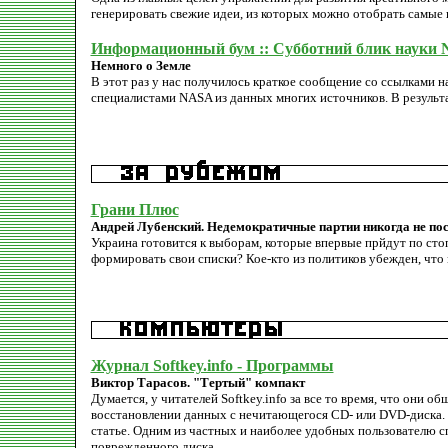
генерировать свежие идеи, из которых можно отобрать самые 
Информационный бум :: Субботний блик науки N
Немного о Земле
В этот раз у нас получилось краткое сообщение со ссылками
специалистами NASA из данных многих источников. В результа
Грани Плюс
Андрей Лубенский. Недемократичные партии никогда не по
Украина готовится к выборам, которые впервые прйдут по ст
формировать свои списки? Кое-кто из политиков убежден, что 
Журнал Softkey.info - Программы
Виктор Тарасов. "Тертый" компакт
Думается, у читателей Softkey.info за все то время, что они 
восстановлении данных с нечитающегося CD- или DVD-диска. 
статье. Одним из частных и наиболее удобных пользователю 
поврежденного диска.