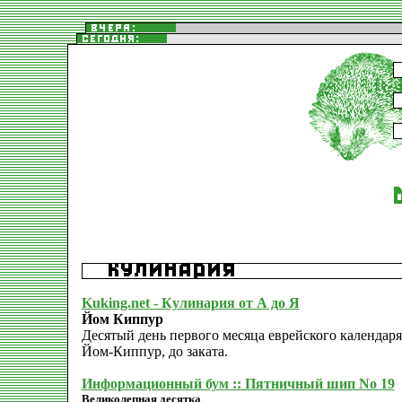
Kuking.net - Кулинария от А до Я
Йом Киппур
Десятый день первого месяца еврейского календар
Йом-Киппур, до заката.
Информационный бум :: Пятничный шип No 19
Великолепная десятка