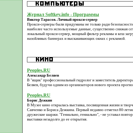
Журнал Softkey.info - Программы
Виктор Тарасов. Личный прокси-сервер
Прокси-серверы были придуманы не только ради безопасности,
наиболее часто используемые данные, существенно снижая сет
локальный прокси-сервер, мощный фильтр рекламы и кеш загр
назойливых баннерах и выскакивающих окнах с рекламой.
Peoples.RU
Александр Беляев
В "ящик" профессиональный гидролог и заместитель директора
Беляев, будучи одним из организаторов нового проекта прогно
Peoples.RU
Борис Дежкин
В Музее кино открылась выставка, посвященная жизни и твор
Савченко и Бориса Дежкина. Первый недавно отметил 80-летие,
дружеские шаржи. "Гениально, гениально", - не уставал повт
выставки незадолго до ее открытия.