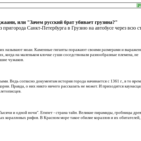
жаани, или "Зачем русский брат убивает грузина?"
 пригорода Санкт-Петербурга в Грузию на автобусе через всю ст
, их называют моаи. Каменные гиганты поражают своими размерами и выраже
х, когда на маленьком клочке суши соседствовали разнообразные племена, не
вшие чужаков.
и. Ведь согласно документам история города начинается с 1361 г., в то врем
корни. Правда, о них никто ничего рассказать не может. И приходится каунасца
летописцев.
"Тысячи и одной ночи". Египет - страна тайн. Великие пирамиды, гробницы дре
ных коралловых рифов. В Красном море такое обилие кораллов и их обитателей,