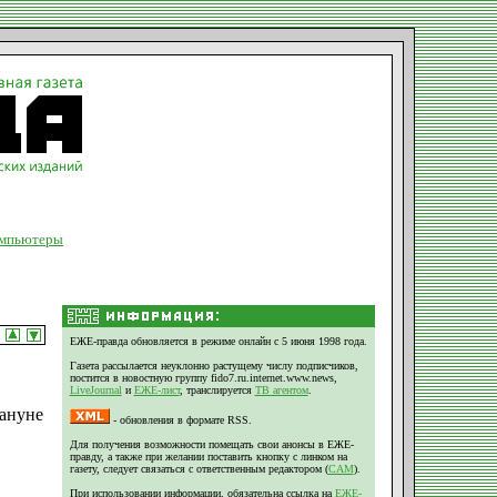
мпьютеры
ЕЖЕ-правда обновляется в режиме онлайн с 5 июня 1998 года.
Газета рассылается неуклонно растущему числу подписчиков,
постится в новостную группу fido7.ru.internet.www.news,
LiveJournal
и
ЕЖЕ-лист
, транслируется
ТВ агентом
.
кануне
- обновления в формате RSS.
Для получения возможности помещать свои анонсы в ЕЖЕ-
правду, а также при желании поставить кнопку с линком на
газету, следует связаться с ответственным редактором (
CAM
).
При использовании информации, обязательна ссылка на
ЕЖЕ-