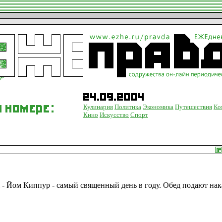
Кулинария
Политика
Экономика
Путешествия
Ко
Кино
Искусство
Спорт
я - Йом Киппур - самый священный день в году. Обед подают на