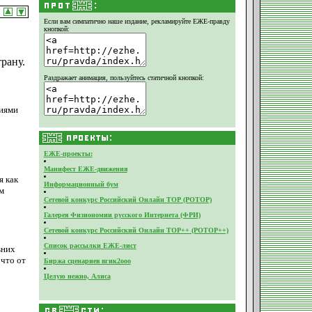
Если вам симпатично наше издание,
рекламируйте ЕЖЕ-правду
кнопкой:
рану.
Раздражает анимация, пользуйтесь статичной кнопкой:
ниями
ЕЖЕ-проекты:
Манифест ЕЖЕ-движения
я как
Информационный бум
м
Сетевой конкурс Российский Онлайн ТОР (РОТОР)
Галерея Физиономии русского Интернета (ФРИ)
Сетевой конкурс Российский Онлайн ТОР++ (РОТОР++)
Список рассылки ЕЖЕ-лист
вних
 что от
Биржа сценариев вгик2ооо
Целую нежно, Алиса