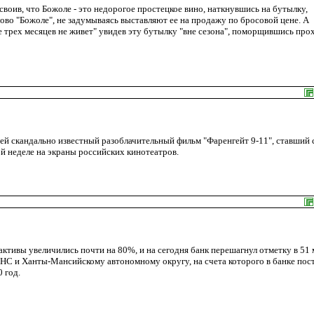
своив, что Божоле - это недорогое простецкое вино, наткнувшись на бутылку,
ово "Божоле", не задумываясь выставляют ее на продажу по бросовой цене. А
 трех месяцев не живет" увидев эту бутылку "вне сезона", поморщившись про
чей скандально известный разоблачительный фильм "Фаренгейт 9-11", ставший
й неделе на экраны российских кинотеатров.
активы увеличились почти на 80%, и на сегодня банк перешагнул отметку в 51 
 и Ханты-Мансийскому автономному округу, на счета которого в банке пос
 год.