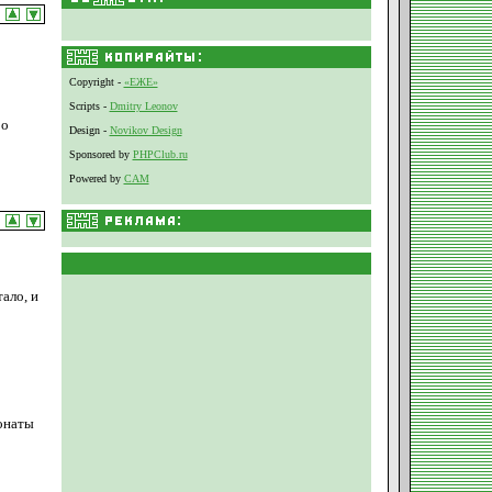
Copyright -
«ЕЖЕ»
Scripts -
Dmitry Leonov
 о
Design -
Novikov Design
Sponsored by
PHPClub.ru
Powered by
CAM
ало, и
онаты