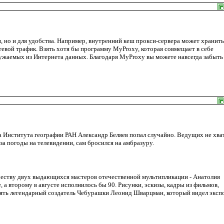
 но и для удобства. Например, внутренний кеш прокси-сервера может хранить
евой трафик. Взять хотя бы программу MyProxy, которая совмещает в себе
ужаемых из Интернета данных. Благодаря MyProxy вы можете навсегда забыть
 Института географии РАН Александр Беляев попал случайно. Ведущих не хват
за погоды на телевидении, сам бросился на амбразуру.
честву двух выдающихся мастеров отечественной мультипликации - Анатолия
 а второму в августе исполнилось бы 90. Рисунки, эскизы, кадры из фильмов,
орять легендарный создатель Чебурашки Леонид Шварцман, который видел эксп