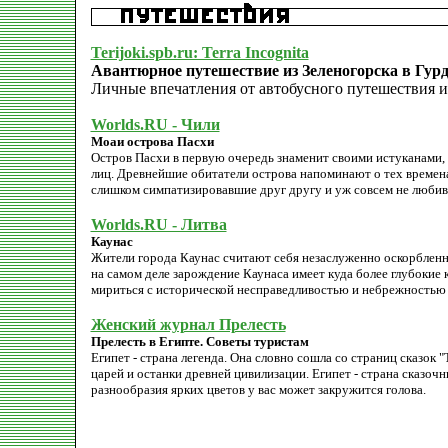
Terijoki.spb.ru: Terra Incognita
Авантюрное путешествие из Зеленогорска в Гурд
Личные впечатления от автобусного путешествия из
Worlds.RU - Чили
Моаи острова Пасхи
Остров Пасхи в первую очередь знаменит своими истуканами
лиц. Древнейшие обитатели острова напоминают о тех времена
слишком симпатизировавшие друг другу и уж совсем не люби
Worlds.RU - Литва
Каунас
Жители города Каунас считают себя незаслуженно оскорбленным
на самом деле зарождение Каунаса имеет куда более глубокие 
мириться с исторической несправедливостью и небрежностью 
Женский журнал Прелесть
Прелесть в Египте. Советы туристам
Египет - страна легенда. Она словно сошла со страниц сказок 
царей и останки древней цивилизации. Египет - страна сказоч
разнообразия ярких цветов у вас может закружится голова.