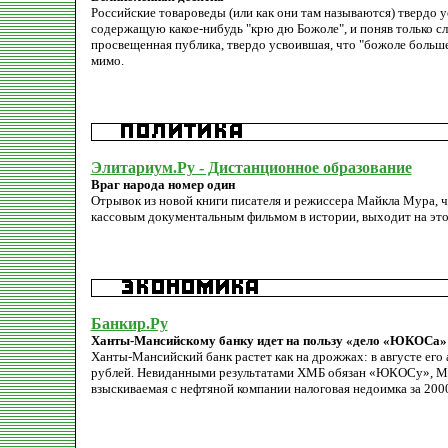
Российские товароведы (или как они там называются) твердо у
содержащую какое-нибудь "крю дю Божоле", и поняв только сл
просвещенная публика, твердо усвоившая, что "божоле больше
мимо.
Элитариум.Ру - Дистанционное образование
Враг народа номер один
Отрывок из новой книги писателя и режиссера Майкла Мура, 
кассовым документальным фильмом в истории, выходит на это
Банкир.Ру
Ханты-Мансийскому банку идет на пользу «дело «ЮКОСа»
Ханты-Мансийский банк растет как на дрожжах: в августе его 
рублей. Невиданными результатами ХМБ обязан «ЮКОСу», МНС
взыскиваемая с нефтяной компании налоговая недоимка за 2000