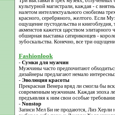
Три выставки в трех музеях, отлученных 
культурной магистрали, каждая - с внятн
налетом интеллектуального снобизма трех
красного, серебряного, желтого. Если Му
ощущение пустодельства и книгоблудия, 
акмеистов кажется царством элитарного 
обширная выставка сатириконцев - коро
зубоскальства. Конечно, все три ощущени
Fashionlook
-
Сумки для мужчин
Мужчины часто предпочитают обходиться
дизайнеры предлагают немало интересны
-
Эволюция красоты
Прекрасная Венера вряд ли смогла бы вс
современным мужчинам. Каждая эпоха ле
предъявляя к ним свои особые требовани
-
Nonstop
Записи Мел Би не продаются, Лиз Херли н