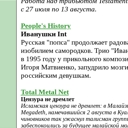
Работа над трибьютом Testament
с 27 июля по 13 августа.
People's History
Иванушки Int
Русская "попса" продолжает радов
изобилием самородков. Трио "Ива
в 1995 году у прикольного композ
Игоря Матвиенко, запудрило мозги
российским девушкам.
Total Metal Net
Цензура не дремлет
Исламская цензура не дремлет: в Малай
Megadeth, намечавшийся 2 августа в Куа
чиновников так ужаснул талисман группы
забеспокоились за будущее малайской м