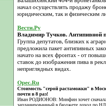
Балашихинский 404-й Бронетанко
начал осуществлять продажу брон
юридическим, так и физическим л
Вести.Ру
Владимир Тучков. Антипивной 
Группа депутатов, близких к аграр
предложила пакет антипивных зако
начато на всех фронтах - от повы
ставок до изображения пива в рек
неприглядных видах.
Opec.Ru
Стоимость "серой растаможки" в Моск
почти в 8 раз!
Иван РОДИОНОВ: Минфин хочет сначала
запланированный в бюджете доход по НД