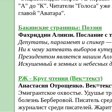
"А" до "К". Читатели "Голоса" уже
главой "Аватара".
Бакинские страницы: Поэзия
Фахриддин Алиизи. Послание с т
Депутаты, парламент и спикер — 
Ни к чему затевать выборов куте
Президентом является нашим Алл
Искушенный в земных и небесных д
РЖ - Круг чтения (Век=текст)
Анастасия Отрощенко. Век=текст
Эмигрантское охвостье. Удушье тр
болезнь Берберовой. Писатель сре
журналист среди писателей. Жарит