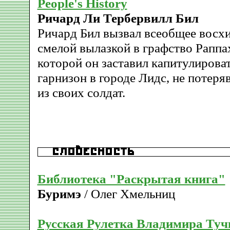
People's History
Ричард Ли Тербервилл Бил
Ричард Бил вызвал всеобщее восх
смелой вылазкой в графство Раппах
которой он заставил капитулирова
гарнизон в городе Лидс, не потеря
из своих солдат.
Библиотека "Раскрытая книга"
Буримэ
/ Олег Хмельниц
Русская Рулетка Владимира Туч