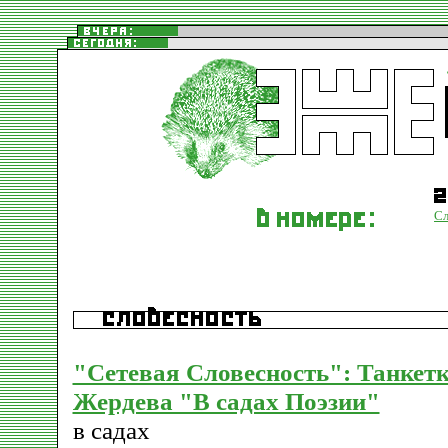
Сл
"Сетевая Словесность": Танкетк
Жердева "В садах Поэзии"
в садах