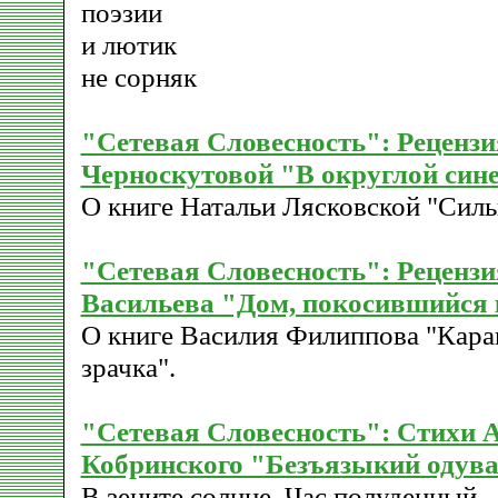
поэзии
и лютик
не сорняк
"Сетевая Словесность": Реценз
Черноскутовой "В округлой синев
О книге Натальи Лясковской "Силь
"Сетевая Словесность": Реценз
Васильева "Дом, покосившийся 
О книге Василия Филиппова "Кар
зрачка".
"Сетевая Словесность": Стихи 
Кобринского "Безъязыкий одув
В зените солнце. Час полуденный.