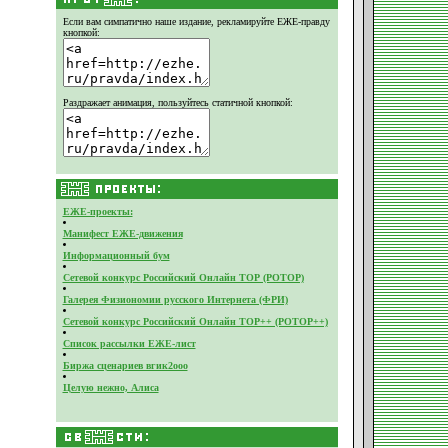
Если вам симпатично наше издание,
рекламируйте ЕЖЕ-правду
кнопкой:
Раздражает анимация, пользуйтесь статичной кнопкой:
ЕЖЕ-проекты:
Манифест ЕЖЕ-движения
Информационный бум
Сетевой конкурс Российский Онлайн ТОР (РОТОР)
Галерея Физиономии русского Интернета (ФРИ)
Сетевой конкурс Российский Онлайн ТОР++ (РОТОР++)
Список рассылки ЕЖЕ-лист
Биржа сценариев вгик2ооо
Целую нежно, Алиса