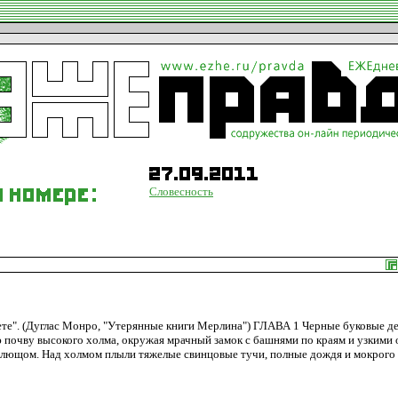
Словесность
ете". (Дуглас Монро, "Утерянные книги Мерлина") ГЛАВА 1 Черные буковые д
ю почву высокого холма, окружая мрачный замок с башнями по краям и узкими 
лющом. Над холмом плыли тяжелые свинцовые тучи, полные дождя и мокрого 