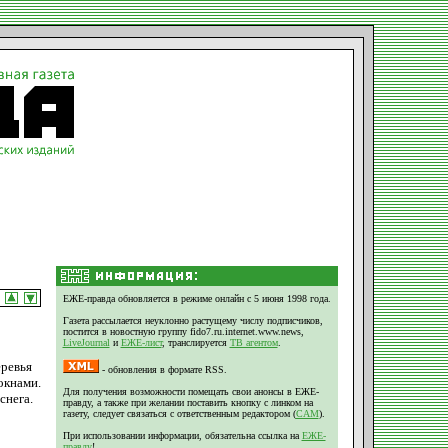
ЕЖЕ-правда обновляется в режиме онлайн с 5 июня 1998 года.
Газета рассылается неуклонно растущему числу подписчиков,
постится в новостную группу fido7.ru.internet.www.news,
LiveJournal
и
ЕЖЕ-лист
, транслируется
ТВ агентом
.
еревья
- обновления в формате RSS.
окнами.
Для получения возможности помещать свои анонсы в ЕЖЕ-
снега.
правду, а также при желании поставить кнопку с линком на
газету, следует связаться с ответственным редактором (
CAM
).
При использовании информации, обязательна ссылка на
ЕЖЕ-
правду
!