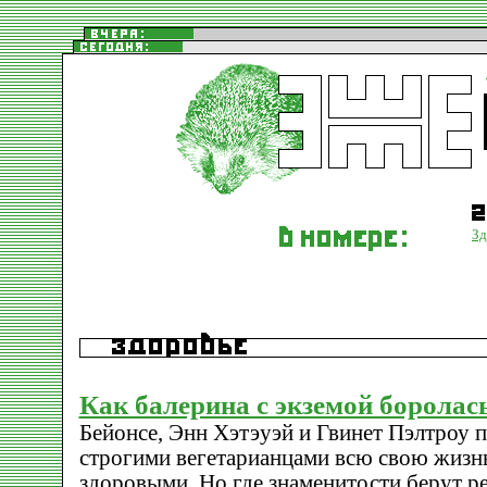
Зд
Как балерина с экземой боролась.
Бейонсе, Энн Хэтэуэй и Гвинет Пэлтроу п
строгими вегетарианцами всю свою жизнь
здоровыми. Но где знаменитости берут р