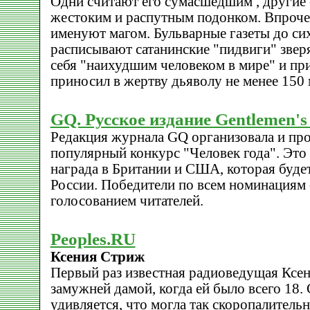
Одни считают его сумасшедшим , другие 
жестоким и распутным подонком. Впроче
именуют магом. Бульварные газеты до сих
расписывают сатанинские "пидвиги" зверя
себя "наихудшим человеком в мире" и при
приносил в жертву дьяволу не менее 150 
GQ. Русское издание Gentlemen's
Редакция журнала GQ организовала и про
популярный конкурс "Человек года". Это
награда в Британии и США, которая будет
России. Победители по всем номинациям
голосованием читателей.
Peoples.RU
Ксения Стриж
Первый раз известная радиоведущая Ксен
замужней дамой, когда ей было всего 18. 
удивляется, что могла так скоропалитель