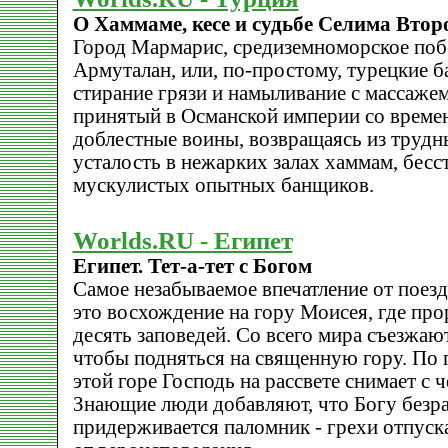
О Хаммаме, кесе и судьбе Селима Втор
Город Мармарис, средиземноморское по
Армуталан, или, по-простому, турецкие ба
стирание грязи и намыливание с массажем
принятый в Османской империи со времен
доблестные воины, возвращаясь из трудн
усталость в нежарких залах хаммам, бесс
мускулистых опытных банщиков.
Worlds.RU - Египет
Египет. Тет-а-тет с Богом
Самое незабываемое впечатление от пое
это восхождение на гору Моисея, где про
десять заповедей. Со всего мира съезжаю
чтобы подняться на священную гору. По 
этой горе Господь на рассвете снимает с ч
Знающие люди добавляют, что Богу безра
придерживается паломник - грехи отпуск